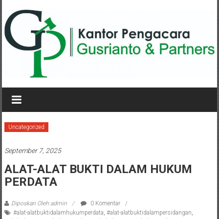
Lompat
ke
konten
KANTOR
PENGACARA
GUSRIANTO
Uncategorized
&
September 7, 2025
PARTNERS
ALAT-ALAT BUKTI DALAM HUKUM
PERDATA
Kantor
Pengacara
Perceraian
Diposkan Oleh:admin
0 Komentar
#alat-alatbuktidalamhukumperdata
,
#alat-alatbuktidalampersidangan
,
/