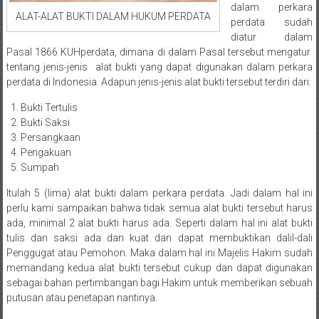
Medan/
dalam perkara
ALAT-ALAT BUKTI DALAM HUKUM PERDATA
perdata sudah
Aceh/
diatur dalam
Damasyaraya/
Pasal 1866 KUHperdata, dimana di dalam Pasal tersebut mengatur
Solok/
tentang jenis-jenis alat bukti yang dapat digunakan dalam perkara
Padang
perdata di Indonesia. Adapun jenis-jenis alat bukti tersebut terdiri dari:
Selatan/Padang
Bukti Tertulis
barat/
Bukti Saksi
Padang
Persangkaan
Utara/
Pengakuan
Kota
Sumpah
Padang/
Itulah 5 (lima) alat bukti dalam perkara perdata. Jadi dalam hal ini
Sumatera
perlu kami sampaikan bahwa tidak semua alat bukti tersebut harus
Barat/
ada, minimal 2 alat bukti harus ada. Seperti dalam hal ini alat bukti
Pariaman/
tulis dan saksi ada dan kuat dan dapat membuktikan dalil-dali
Bukittinggi/
Penggugat atau Pemohon. Maka dalam hal ini Majelis Hakim sudah
Padang
memandang kedua alat bukti tersebut cukup dan dapat digunakan
panjang/
sebagai bahan pertimbangan bagi Hakim untuk memberikan sebuah
Kayutanam/
putusan atau penetapan nantinya.
Baso/