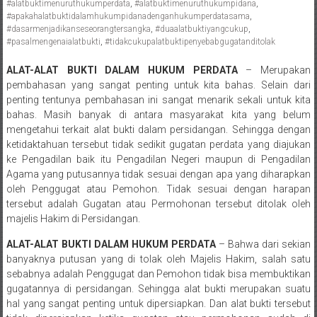
#alatbuktimenuruthukumperdata
,
#alatbuktimenuruthukumpidana
,
Pengacara
#apakahalatbuktidalamhukumpidanadenganhukumperdatasama
,
Perceraian/
#dasarmenjadikanseseorangtersangka
,
#duaalatbuktiyangcukup
,
#pasalmengenaialatbukti
,
#tidakcukupalatbuktipenyebabgugatanditolak
Advokat
/
ALAT-ALAT BUKTI DALAM HUKUM PERDATA
– Merupakan
Konsultan
pembahasan yang sangat penting untuk kita bahas. Selain dari
Hukum
penting tentunya pembahasan ini sangat menarik sekali untuk kita
/
bahas. Masih banyak di antara masyarakat kita yang belum
mengetahui terkait alat bukti dalam persidangan. Sehingga dengan
Konsultan
ketidaktahuan tersebut tidak sedikit gugatan perdata yang diajukan
Hukum
ke Pengadilan baik itu Pengadilan Negeri maupun di Pengadilan
Pajak/
Agama yang putusannya tidak sesuai dengan apa yang diharapkan
Mediator/
oleh Penggugat atau Pemohon. Tidak sesuai dengan harapan
Mediasi/
tersebut adalah Gugatan atau Permohonan tersebut ditolak oleh
Yogyakarta/Bantul/Sleman/Gunung
majelis Hakim di Persidangan.
Kidul/Wonosari/Wates/Kulonprogo/
ALAT-ALAT BUKTI DALAM HUKUM PERDATA
– Bahwa dari sekian
Yogyakarta/Jogja/
banyaknya putusan yang di tolak oleh Majelis Hakim, salah satu
kalten/Solo/
sebabnya adalah Penggugat dan Pemohon tidak bisa membuktikan
Purwakarta,
gugatannya di persidangan. Sehingga alat bukti merupakan suatu
Sukoharjo/
hal yang sangat penting untuk dipersiapkan. Dan alat bukti tersebut