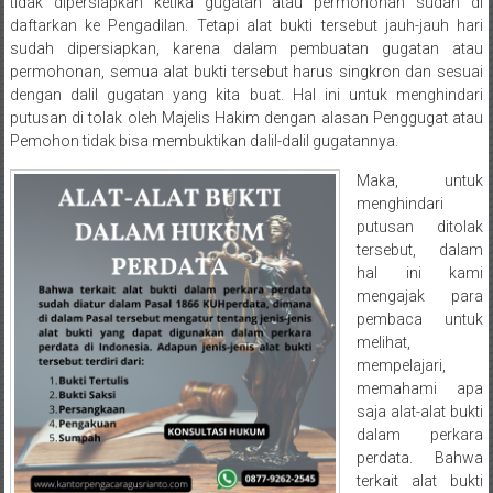
Semarang/
tidak dipersiapkan ketika gugatan atau permohonan sudah di
daftarkan ke Pengadilan. Tetapi alat bukti tersebut jauh-jauh hari
Batang/Brebes/
sudah dipersiapkan, karena dalam pembuatan gugatan atau
Purworejo,
permohonan, semua alat bukti tersebut harus singkron dan sesuai
Kebumen/Magelang/Temanggung/Mungkid/Demak/Cilacap/Boyo
dengan dalil gugatan yang kita buat. Hal ini untuk menghindari
Batu/
putusan di tolak oleh Majelis Hakim dengan alasan Penggugat atau
Blitar/Surabaya/Palembang/
Pemohon tidak bisa membuktikan dalil-dalil gugatannya.
Bekasi/Jakarta
Maka, untuk
selatan/
menghindari
Jakarta
putusan ditolak
Utara/
tersebut, dalam
Jakarta
hal ini kami
Pusat/
mengajak para
Karawang/
pembaca untuk
melihat,
Lampung
mempelajari,
Barat/
memahami apa
Lampung
saja alat-alat bukti
Timur/Lampung/
dalam perkara
Jambi/
perdata. Bahwa
Bengkulu/
terkait alat bukti