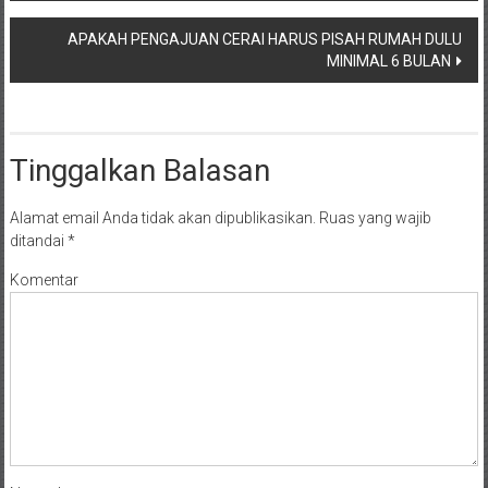
NTT/
pos
Balik
APAKAH PENGAJUAN CERAI HARUS PISAH RUMAH DULU
papan/
MINIMAL 6 BULAN
Kalimantan
Barat/
Kalimantan
Timur/
Tinggalkan Balasan
Kalimantan
Selatan/
Alamat email Anda tidak akan dipublikasikan.
Ruas yang wajib
Samarinda/Jawa
ditandai
*
Barat/
Komentar
jawa
Timur/
Terdekat