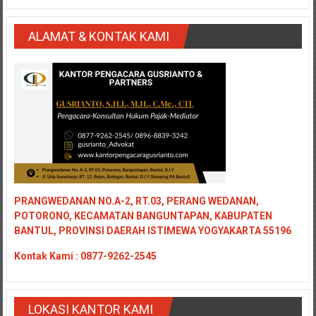
ALAMAT & KONTAK KAMI
PRANGWEDANAN NO.A-2, RT.03, PERANG WEDANAN,
POTORONO, KECAMATAN BANGUNTAPAN, KABUPATEN
BANTUL, PROVINSI DAERAH ISTIMEWA YOGYAKARTA 55196
Kontak
Kami : 0877-9262-2545
LOKASI KANTOR KAMI