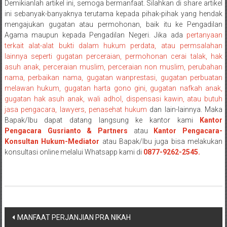
Demikianlah artikel ini, semoga bermanfaat. Silahkan di share artikel
Payakumbung/
ini sebanyak-banyaknya terutama kepada pihak-pihak yang hendak
Tanjung
mengajukan gugatan atau permohonan, baik itu ke Pengadilan
pati/
Agama maupun kepada Pengadilan Negeri. Jika ada
pertanyaan
Sarilamak/
terkait alat-alat bukti dalam hukum perdata, atau permsalahan
lainnya seperti gugatan perceraian, permohonan cerai talak, hak
Hulu
asuh anak, perceraian muslim, perceraian non muslim, perubahan
air/
nama, perbaikan nama, gugatan wanprestasi, gugatan perbuatan
Pasaman/
melawan hukum, gugatan harta gono gini, gugatan nafkah anak,
Kapur
gugatan hak asuh anak, wali adhol, dispensasi kawin, atau butuh
IX/
jasa pengacara, lawyers, penasehat hukum
dan lain-lainnya. Maka
Pangkalan/
Bapak/Ibu dapat datang langsung ke kantor kami
Kantor
Riau/
Pengacara Gusrianto & Partners
atau
Kantor Pengacara-
Konsultan Hukum-Mediator
atau Bapak/Ibu juga bisa melakukan
Pekanbaru/
konsultasi online melalui Whatsapp kami di
0877-9262-2545.
Bangkinang/
Duri/
Dumai
Pangkal
Pinang/
Navigasi
Sulawesi,
MANFAAT PERJANJIAN PRA NIKAH