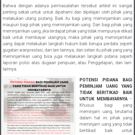
Semarang/
Bahwa dengan adanya permasalahan tersebut artikel ini sangat
Batang/Brebes/
penting sekali untuk untuk dipahami dan dipelajari oleh pihak yang
Purworejo,
melakukan utang piutang. Baik itu bagi yang meminjamkan uang
Kebumen/Magelang/Temanggung/Mungkid/Demak/Cilacap/Boyo
maupun bagi pihak yang meminjamkan uang. Dan bagi pihak yang
Batu/
meminjamkan uang, jika terdapat pihak yang tidak mempunyai etikad
Blitar/Surabaya/Palembang/
baik untuk membayar utangnya, maka pihak yang meminjamkan
Bekasi/Jakarta
uang dapat melakukan langkah hukum baik berupa perdata seperti
gugatan wanprestasi, dan lain lainnya, dan selain itu pihak yang yang
selatan/
meminjamkan uang bisa juga melakukan langkah pidana seperti
Jakarta
laporan polisi atas dugaan penipuan, atau Penggelapan, dan lain-
Utara/
lainnya.
Jakarta
Pusat/
POTENSI PIDANA BAGI
PEMINJAM UANG YANG
Karawang/
TIDAK BERITIKAD BAIK
Lampung
UNTUK MEMBAYARNYA
–
Barat/
Khusus bagi yang
Lampung
meminjam uang, terutama
Timur/Lampung/
dalam hal ini pihak yang
Jambi/
meminjam uang yang tidak
Bengkulu/
beritikad baik untuk