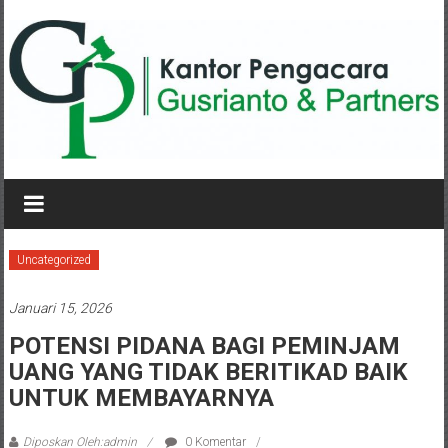
Lompat
ke
konten
KANTOR
PENGACARA
GUSRIANTO
Uncategorized
&
Januari 15, 2026
PARTNERS
POTENSI PIDANA BAGI PEMINJAM
UANG YANG TIDAK BERITIKAD BAIK
Kantor
Pengacara
UNTUK MEMBAYARNYA
Perceraian
/
Diposkan Oleh:admin
0 Komentar