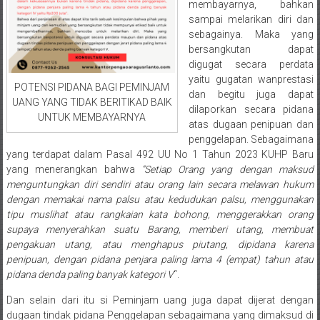
membayarnya, bahkan
Medan/
sampai melarikan diri dan
Aceh/
sebagainya. Maka yang
Damasyaraya/
bersangkutan dapat
Solok/
digugat secara perdata
Padang
yaitu gugatan wanprestasi
POTENSI PIDANA BAGI PEMINJAM
Selatan/Padang
dan begitu juga dapat
UANG YANG TIDAK BERITIKAD BAIK
barat/
dilaporkan secara pidana
UNTUK MEMBAYARNYA
atas dugaan penipuan dan
Padang
penggelapan. Sebagaimana
Utara/
yang terdapat dalam Pasal 492 UU No 1 Tahun 2023 KUHP Baru
Kota
yang menerangkan bahwa
“Setiap Orang yang dengan maksud
Padang/
menguntungkan diri sendiri atau orang lain secara melawan hukum
Sumatera
dengan memakai nama palsu atau kedudukan palsu, menggunakan
Barat/
tipu muslihat atau rangkaian kata bohong, menggerakkan orang
Pariaman/
supaya menyerahkan suatu Barang, memberi utang, membuat
pengakuan utang, atau menghapus piutang, dipidana karena
Bukittinggi/
penipuan, dengan pidana penjara paling lama 4 (empat) tahun atau
Padang
pidana denda paling banyak kategori V
“.
panjang/
Kayutanam/
Dan selain dari itu si Peminjam uang juga dapat dijerat dengan
Baso/
dugaan tindak pidana Penggelapan sebagaimana yang dimaksud di