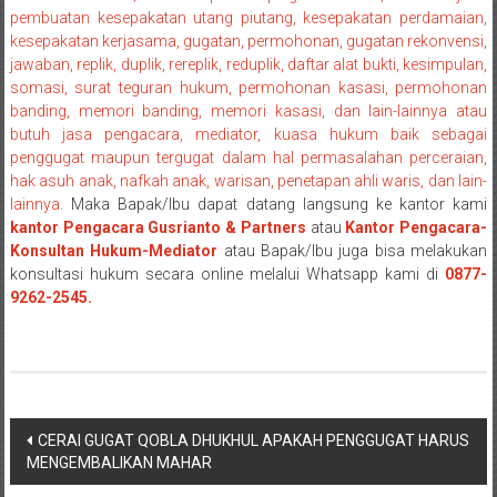
NTT/
pembuatan kesepakatan utang piutang, kesepakatan perdamaian,
Balik
kesepakatan kerjasama, gugatan, permohonan, gugatan rekonvensi,
papan/
jawaban, replik, duplik, rereplik, reduplik, daftar alat bukti, kesimpulan,
Kalimantan
somasi, surat teguran hukum, permohonan kasasi, permohonan
Barat/
banding, memori banding, memori kasasi, dan lain-lainnya atau
Kalimantan
butuh jasa pengacara, mediator, kuasa hukum baik sebagai
penggugat maupun tergugat dalam hal permasalahan perceraian,
Timur/
hak asuh anak, nafkah anak, warisan, penetapan ahli waris, dan lain-
Kalimantan
lainnya.
Maka Bapak/Ibu dapat datang langsung ke kantor kami
Selatan/
kantor Pengacara Gusrianto & Partners
atau
Kantor Pengacara-
Samarinda/Jawa
Konsultan Hukum-Mediator
atau Bapak/Ibu juga bisa melakukan
Barat/
konsultasi hukum secara online melalui Whatsapp kami di
0877-
jawa
9262-2545.
Timur/
Terdekat
Navigasi
CERAI GUGAT QOBLA DHUKHUL APAKAH PENGGUGAT HARUS
MENGEMBALIKAN MAHAR
pos