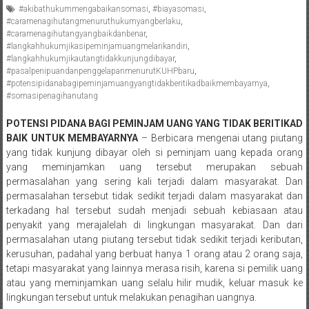
#akibathukummengabaikansomasi
,
#biayasomasi
,
Pengacara
#caramenagihutangmenuruthukumyangberlaku
,
Perceraian/
#caramenagihutangyangbaikdanbenar
,
Advokat
#langkahhukumjikasipeminjamuangmelarikandiri
,
#langkahhukumjikautangtidakkunjungdibayar
,
/
#pasalpenipuandanpenggelapanmenurutKUHPbaru
,
Konsultan
#potensipidanabagipeminjamuangyangtidakberitikadbaikmembayarnya
,
Hukum
#somasipenagihanutang
/
POTENSI PIDANA BAGI PEMINJAM UANG YANG TIDAK BERITIKAD
Konsultan
BAIK UNTUK MEMBAYARNYA
– Berbicara mengenai utang piutang
Hukum
yang tidak kunjung dibayar oleh si peminjam uang kepada orang
Pajak/
yang meminjamkan uang tersebut merupakan sebuah
Mediator/
permasalahan yang sering kali terjadi dalam masyarakat. Dan
Mediasi/
permasalahan tersebut tidak sedikit terjadi dalam masyarakat dan
Yogyakarta/Bantul/Sleman/Gunung
terkadang hal tersebut sudah menjadi sebuah kebiasaan atau
penyakit yang merajalelah di lingkungan masyarakat. Dan dari
Kidul/Wonosari/Wates/Kulonprogo/
permasalahan utang piutang tersebut tidak sedikit terjadi keributan,
Yogyakarta/Jogja/
kerusuhan, padahal yang berbuat hanya 1 orang atau 2 orang saja,
kalten/Solo/
tetapi masyarakat yang lainnya merasa risih, karena si pemilik uang
Purwakarta,
atau yang meminjamkan uang selalu hilir mudik, keluar masuk ke
Sukoharjo/
lingkungan tersebut untuk melakukan penagihan uangnya.