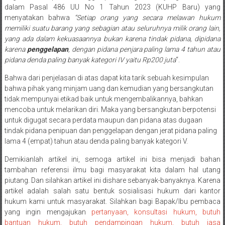
dalam Pasal 486 UU No 1 Tahun 2023 (KUHP Baru) yang
Payakumbung/
menyatakan bahwa
“Setiap orang yang secara melawan hukum
Tanjung
memiliki suatu barang yang sebagian atau seluruhnya milik orang lain,
pati/
yang ada dalam kekuasaannya bukan karena tindak pidana, dipidana
Sarilamak/
karena
penggelapan
, dengan pidana penjara paling lama 4 tahun atau
Hulu
pidana denda paling banyak kategori IV yaitu Rp200 juta
“.
air/
Bahwa dari penjelasan di atas dapat kita tarik sebuah kesimpulan
Pasaman/
bahwa pihak yang minjam uang dan kemudian yang bersangkutan
Kapur
tidak mempunyai etikad baik untuk mengembalikannya, bahkan
IX/
mencoba untuk melarikan diri. Maka yang bersangkutan berpotensi
Pangkalan/
untuk digugat secara perdata maupun dan pidana atas dugaan
Riau/
tindak pidana penipuan dan penggelapan dengan jerat pidana paling
Pekanbaru/
lama 4 (empat) tahun atau denda paling banyak kategori V.
Bangkinang/
Demikianlah artikel ini, semoga artikel ini bisa menjadi bahan
Duri/
tambahan referensi ilmu bagi masyarakat kita dalam hal utang
Dumai
piutang. Dan silahkan artikel ini dishare sebanyak-banyaknya. Karena
Pangkal
artikel adalah salah satu bentuk sosialisasi hukum dari kantor
Pinang/
hukum kami untuk masyarakat. Silahkan bagi Bapak/Ibu pembaca
yang ingin mengajukan
pertanyaan, konsultasi hukum, butuh
Sulawesi,
bantuan hukum, butuh pendampingan hukum, butuh jasa