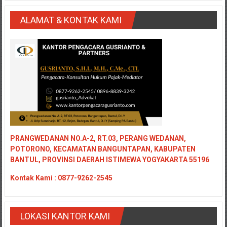
ALAMAT & KONTAK KAMI
PRANGWEDANAN NO.A-2, RT.03, PERANG WEDANAN,
POTORONO, KECAMATAN BANGUNTAPAN, KABUPATEN
BANTUL, PROVINSI DAERAH ISTIMEWA YOGYAKARTA 55196
Kontak
Kami : 0877-9262-2545
LOKASI KANTOR KAMI