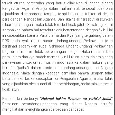
terkait aturan perceraian yang harus dilakukan di depan sidang
Pengadilan Agama. Artinya dalam hal ini talak tersebut tidak bisa
dijatuhkan disembarang tempat, tetapi harus diajtuhkan di depan
persidangan Pengadilan Agama. Dan jika talak tersebut dijatuhkan
diluar persidangan, maka talak tersebut tidak jatuh. Sekali lagi kami
sampaikan bahwa hal tersebut tidak bertentangan dengan fikih. Hal
ini disebabkan karena Para ulama dan Kyai yang tergabung dalam
DPR pada waktu perumusan Undang-undang Perkawinan telah
berijtihad sedemikian rupa. Sehingga Undang-undang Perkawinan
bagi umat muslim tidak bertentangan dengan Hukum Islam. Dan
para ualam dan kyai sudah memasukin Hukum Islam dalam bidang
perkawinan untuk umat muslim indonesia ke dalam hukum yang
bersifat Qadha’i dalam konteks perundang-undangan di Negara
Indonesia. Maka dengan keadaan demikian bahwa ucapan talak
baru berlaku ketika diucapkan di Pengadilan Agama, maka talak
yang dijatuhkan oleh suami di luar persidangan, maka talak tersebut
tidak jatuh.
Kaidah fikih berbunyi
“Hukmul hakim ilzamun wa yarfa’ul khilaf”
Peraturan perundang-undangan yang dibuat Negara bersifat
mengikat dan menghilangkan perbedaan pendapat.