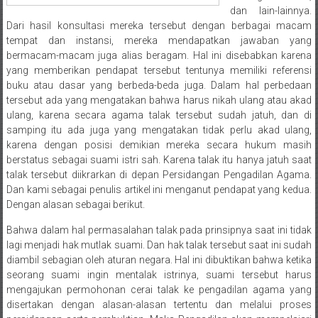
Medan/
dan lain-lainnya.
Aceh/
Dari hasil konsultasi mereka tersebut dengan berbagai macam
Damasyaraya/
tempat dan instansi, mereka mendapatkan jawaban yang
bermacam-macam juga alias beragam. Hal ini disebabkan karena
Solok/
yang memberikan pendapat tersebut tentunya memiliki referensi
Padang
buku atau dasar yang berbeda-beda juga. Dalam hal perbedaan
Selatan/Padang
tersebut ada yang mengatakan bahwa harus nikah ulang atau akad
barat/
ulang, karena secara agama talak tersebut sudah jatuh, dan di
Padang
samping itu ada juga yang mengatakan tidak perlu akad ulang,
Utara/
karena dengan posisi demikian mereka secara hukum masih
Kota
berstatus sebagai suami istri sah. Karena talak itu hanya jatuh saat
talak tersebut diikrarkan di depan Persidangan Pengadilan Agama.
Padang/
Dan kami sebagai penulis artikel ini menganut pendapat yang kedua.
Sumatera
Dengan alasan sebagai berikut.
Barat/
Pariaman/
Bahwa dalam hal permasalahan talak pada prinsipnya saat ini tidak
Bukittinggi/
lagi menjadi hak mutlak suami. Dan hak talak tersebut saat ini sudah
diambil sebagian oleh aturan negara. Hal ini dibuktikan bahwa ketika
Padang
seorang suami ingin mentalak istrinya, suami tersebut harus
panjang/
mengajukan permohonan cerai talak ke pengadilan agama yang
Kayutanam/
disertakan dengan alasan-alasan tertentu dan melalui proses
Baso/