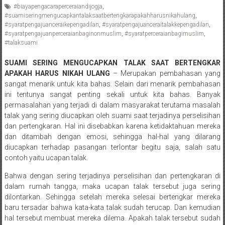
#biayapengacaraperceraiandijogja
,
Pengacara
#suamiseringmengucapkantalaksaatbertengkarapakahharusnikahulang
,
Perceraian/
#syaratpengajuanceraikepengadilan
,
#syaratpengajuanceraitalakkepengadilan
,
Advokat
#syaratpengajuanperceraianbaginonmuslim
,
#syaratperceraianbagimuslim
,
#talaksuami
/
Konsultan
SUAMI SERING MENGUCAPKAN TALAK SAAT BERTENGKAR
Hukum
APAKAH HARUS NIKAH ULANG
– Merupakan pembahasan yang
/
sangat menarik untuk kita bahas. Selain dari menarik pembahasan
Konsultan
ini tentunya sangat penting sekali untuk kita bahas. Banyak
Hukum
permasalahan yang terjadi di dalam masyarakat terutama masalah
talak yang sering diucapkan oleh suami saat terjadinya perselisihan
Pajak/
dan pertengkaran. Hal ini disebabkan karena ketidaktahuan mereka
Mediator/
dan ditambah dengan emosi, sehingga hal-hal yang dilarang
Mediasi/
diucapkan terhadap pasangan terlontar begitu saja, salah satu
Yogyakarta/Bantul/Sleman/Gunung
contoh yaitu ucapan talak.
Kidul/Wonosari/Wates/Kulonprogo/
Bahwa dengan sering terjadinya perselisihan dan pertengkaran di
Yogyakarta/Jogja/
dalam rumah tangga, maka ucapan talak tersebut juga sering
kalten/Solo/
dilontarkan. Sehingga setelah mereka selesai bertengkar mereka
Purwakarta,
baru tersadar bahwa kata-kata talak sudah terucap. Dan kemudian
Sukoharjo/
hal tersebut membuat mereka dilema. Apakah talak tersebut sudah