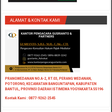
ALAMAT & KONTAK KAMI
PRANGWEDANAN NO.A-2, RT.03, PERANG WEDANAN,
POTORONO, KECAMATAN BANGUNTAPAN, KABUPATEN
BANTUL, PROVINSI DAERAH ISTIMEWA YOGYAKARTA 55196
Kontak
Kami : 0877-9262-2545