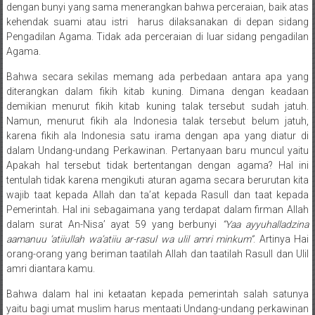
NTT/
dengan bunyi yang sama menerangkan bahwa perceraian, baik atas
Balik
kehendak suami atau istri harus dilaksanakan di depan sidang
papan/
Pengadilan Agama. Tidak ada perceraian di luar sidang pengadilan
Kalimantan
Agama.
Barat/
Bahwa secara sekilas memang ada perbedaan antara apa yang
Kalimantan
diterangkan dalam fikih kitab kuning. Dimana dengan keadaan
Timur/
demikian menurut fikih kitab kuning talak tersebut sudah jatuh.
Kalimantan
Namun, menurut fikih ala Indonesia talak tersebut belum jatuh,
Selatan/
karena fikih ala Indonesia satu irama dengan apa yang diatur di
dalam Undang-undang Perkawinan. Pertanyaan baru muncul yaitu
Samarinda/Jawa
Apakah hal tersebut tidak bertentangan dengan agama? Hal ini
Barat/
tentulah tidak karena mengikuti aturan agama secara berurutan kita
jawa
wajib taat kepada Allah dan ta’at kepada Rasull dan taat kepada
Timur/
Pemerintah. Hal ini sebagaimana yang terdapat dalam firman Allah
Terdekat
dalam surat An-Nisa’ ayat 59 yang berbunyi
“Yaa ayyuhalladzina
aamanuu ‘atiiullah wa’atiiu ar-rasul wa ulil amri minkum”
. Artinya Hai
orang-orang yang beriman taatilah Allah dan taatilah Rasull dan Ulil
amri diantara kamu.
Bahwa dalam hal ini ketaatan kepada pemerintah salah satunya
yaitu bagi umat muslim harus mentaati Undang-undang perkawinan