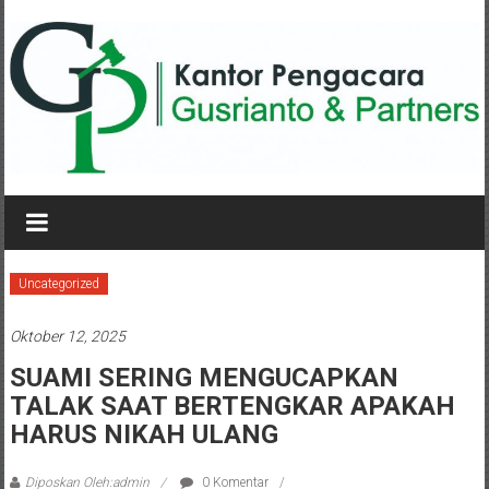
Lompat
ke
konten
KANTOR
PENGACARA
GUSRIANTO
Uncategorized
&
Oktober 12, 2025
PARTNERS
SUAMI SERING MENGUCAPKAN
TALAK SAAT BERTENGKAR APAKAH
Kantor
Pengacara
HARUS NIKAH ULANG
Perceraian
/
Diposkan Oleh:admin
0 Komentar