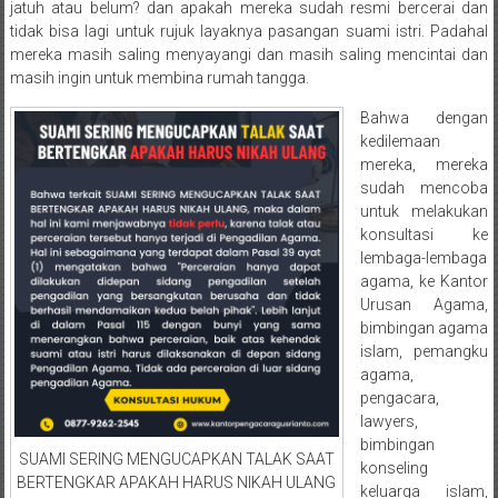
Semarang/
jatuh atau belum? dan apakah mereka sudah resmi bercerai dan
Batang/Brebes/
tidak bisa lagi untuk rujuk layaknya pasangan suami istri. Padahal
Purworejo,
mereka masih saling menyayangi dan masih saling mencintai dan
masih ingin untuk membina rumah tangga.
Kebumen/Magelang/Temanggung/Mungkid/Demak/Cilacap/Boyo
Batu/
Bahwa dengan
Blitar/Surabaya/Palembang/
kedilemaan
Bekasi/Jakarta
mereka, mereka
selatan/
sudah mencoba
untuk melakukan
Jakarta
konsultasi ke
Utara/
lembaga-lembaga
Jakarta
agama, ke Kantor
Pusat/
Urusan Agama,
Karawang/
bimbingan agama
Lampung
islam, pemangku
Barat/
agama,
pengacara,
Lampung
lawyers,
Timur/Lampung/
bimbingan
Jambi/
SUAMI SERING MENGUCAPKAN TALAK SAAT
konseling
Bengkulu/
BERTENGKAR APAKAH HARUS NIKAH ULANG
keluarga islam,