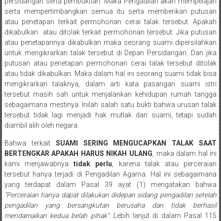
persidangan serta pembuktian. Maka Pengadilan akan mempelajari
Payakumbung/
serta mempertimbangkan semua itu serta memberikan putusan
Tanjung
atau penetapan terkait permohonan cerai talak tersebut. Apakah
pati/
dikabulkan atau ditolak terkait permohonan tersebut. Jika putusan
atau penetapannya dikabulkan maka seorang suami dipersilahkan
Sarilamak/
untuk mengikrarkan talak tersebut di Depan Persidangan. Dan jika
Hulu
putusan atau penetapan permohonan cerai talak tersebut ditolak
air/
atau tidak dikabulkan. Maka dalam hal ini seorang suami tidak bisa
Pasaman/
mengikrarkan talaknya, dalam arti kata pasangan suami istri
Kapur
tersebut masih sah untuk menjalankan kehidupan rumah tangga
IX/
sebagaimana mestinya. Inilah salah satu bukti bahwa urusan talak
Pangkalan/
tersebut tidak lagi menjadi hak mutlak dari suami, tetapi sudah
diambil alih oleh negara.
Riau/
Pekanbaru/
Bahwa terkait
SUAMI SERING MENGUCAPKAN TALAK SAAT
Bangkinang/
BERTENGKAR APAKAH HARUS NIKAH ULANG
, maka dalam hal ini
Duri/
kami menjawabnya
tidak perlu
, karena talak atau perceraian
Dumai
tersebut hanya terjadi di Pengadilan Agama. Hal ini sebagaimana
yang terdapat dalam Pasal 39 ayat (1) mengatakan bahwa
Pangkal
“Perceraian hanya dapat dilakukan didepan sidang pengadilan setelah
Pinang/
pengadilan yang bersangkutan berusaha dan tidak berhasil
Sulawesi,
mendamaikan kedua belah pihak”
. Lebih lanjut di dalam Pasal 115