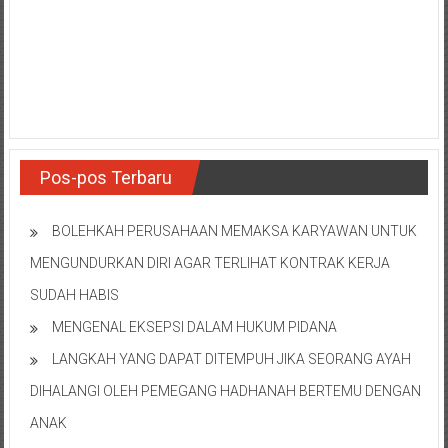
NTT/
Balik
papan/
Kalimantan
Barat/
Kalimantan
Timur/
Kalimantan
Pos-pos Terbaru
Selatan/
Samarinda/Jawa
BOLEHKAH PERUSAHAAN MEMAKSA KARYAWAN UNTUK
Barat/
MENGUNDURKAN DIRI AGAR TERLIHAT KONTRAK KERJA
jawa
Timur/
SUDAH HABIS
Terdekat
MENGENAL EKSEPSI DALAM HUKUM PIDANA
LANGKAH YANG DAPAT DITEMPUH JIKA SEORANG AYAH
DIHALANGI OLEH PEMEGANG HADHANAH BERTEMU DENGAN
ANAK