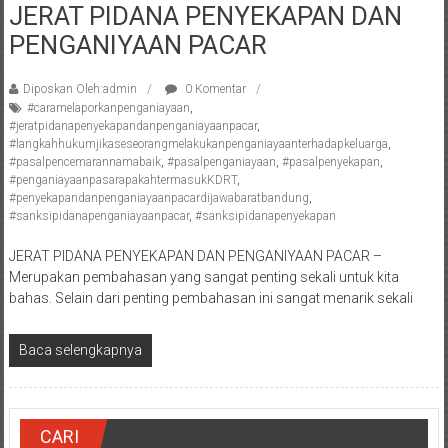
JERAT PIDANA PENYEKAPAN DAN
Pengacara
PENGANIYAAN PACAR
Perceraian/
Advokat
/
Diposkan Oleh:admin
0 Komentar
#caramelaporkanpenganiayaan
,
Konsultan
#jeratpidanapenyekapandanpenganiayaanpacar
,
Hukum
#langkahhukumjikaseseorangmelakukanpenganiayaanterhadapkeluarga
,
/
#pasalpencemarannamabaik
,
#pasalpenganiayaan
,
#pasalpenyekapan
,
#penganiayaanpasarapakahtermasukKDRT
,
Konsultan
#penyekapandanpenganiayaanpacardijawabaratbandung
,
Hukum
#sanksipidanapenganiayaanpacar
,
#sanksipidanapenyekapan
Pajak/
Mediator/
JERAT PIDANA PENYEKAPAN DAN PENGANIYAAN PACAR –
Merupakan pembahasan yang sangat penting sekali untuk kita
Mediasi/
bahas. Selain dari penting pembahasan ini sangat menarik sekali
Yogyakarta/Bantul/Sleman/Gunung
Kidul/Wonosari/Wates/Kulonprogo/
Baca selengkapnya
Yogyakarta/Jogja/
kalten/Solo/
Purwakarta,
Sukoharjo/
CARI