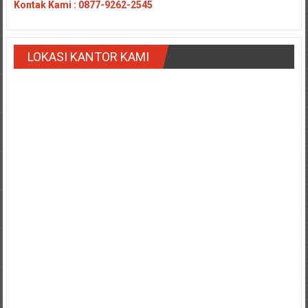
Kontak
Kami : 0877-9262-2545
Payakumbung/
Tanjung
pati/
LOKASI KANTOR KAMI
Sarilamak/
Hulu
air/
Pasaman/
Kapur
IX/
Pangkalan/
Riau/
Pekanbaru/
Bangkinang/
Duri/
Dumai
Pangkal
Pinang/
Sulawesi,