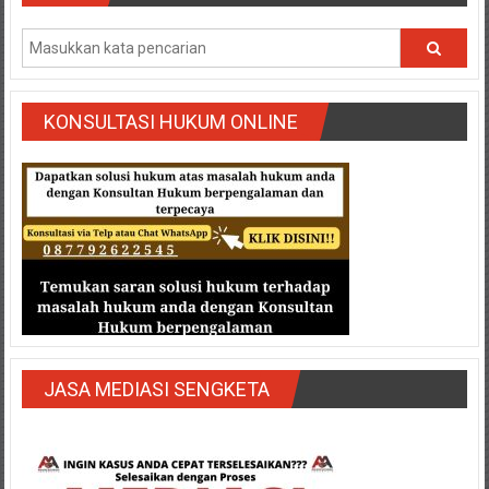
Semarang/
Batang/Brebes/
Purworejo,
Kebumen/Magelang/Temanggung/Mungkid/Demak/Cilacap/Boyo
Batu/
KONSULTASI HUKUM ONLINE
Blitar/Surabaya/Palembang/
Bekasi/Jakarta
selatan/
Jakarta
Utara/
Jakarta
Pusat/
Karawang/
Lampung
Barat/
JASA MEDIASI SENGKETA
Lampung
Timur/Lampung/
Jambi/
Bengkulu/