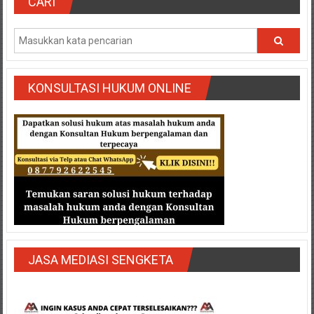
Semarang/
CARI
Batang/Brebes/
Purworejo,
Kebumen/Magelang/Temanggung/Mungkid/Demak/Cilacap/Boyo
Batu/
Blitar/Surabaya/Palembang/
KONSULTASI HUKUM ONLINE
Bekasi/Jakarta
selatan/
Jakarta
Utara/
Jakarta
Pusat/
Karawang/
Lampung
Barat/
Lampung
JASA MEDIASI SENGKETA
Timur/Lampung/
Jambi/
Bengkulu/