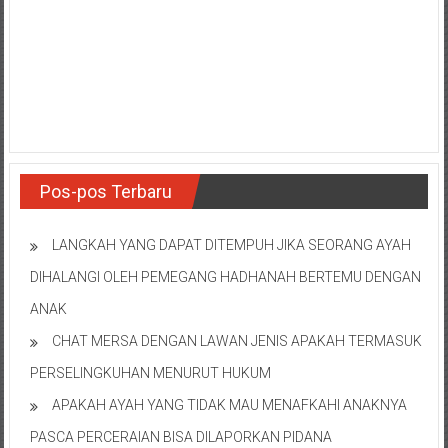
NTT/
Balik
papan/
Kalimantan
Barat/
Kalimantan
Timur/
Kalimantan
Pos-pos Terbaru
Selatan/
Samarinda/Jawa
Barat/
LANGKAH YANG DAPAT DITEMPUH JIKA SEORANG AYAH
jawa
DIHALANGI OLEH PEMEGANG HADHANAH BERTEMU DENGAN
Timur/
ANAK
Terdekat
CHAT MERSA DENGAN LAWAN JENIS APAKAH TERMASUK
PERSELINGKUHAN MENURUT HUKUM
APAKAH AYAH YANG TIDAK MAU MENAFKAHI ANAKNYA
PASCA PERCERAIAN BISA DILAPORKAN PIDANA