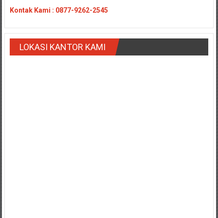
Payakumbung/
Kontak
Kami : 0877-9262-2545
Tanjung
pati/
Sarilamak/
LOKASI KANTOR KAMI
Hulu
air/
Pasaman/
Kapur
IX/
Pangkalan/
Riau/
Pekanbaru/
Bangkinang/
Duri/
Dumai
Pangkal
Pinang/
Sulawesi,