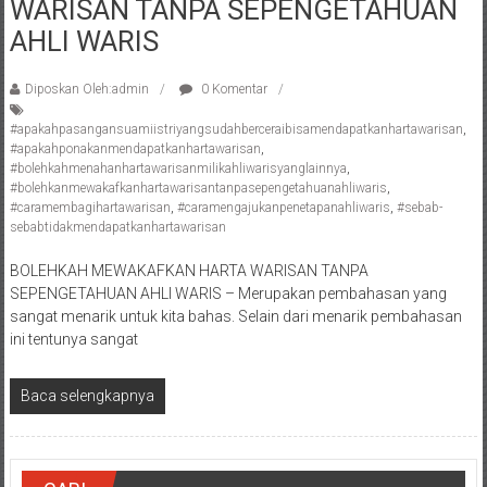
WARISAN TANPA SEPENGETAHUAN
Pengacara
AHLI WARIS
Perceraian/
Advokat
Diposkan Oleh:admin
0 Komentar
/
Konsultan
#apakahpasangansuamiistriyangsudahberceraibisamendapatkanhartawarisan
,
Hukum
#apakahponakanmendapatkanhartawarisan
,
#bolehkahmenahanhartawarisanmilikahliwarisyanglainnya
,
/
#bolehkanmewakafkanhartawarisantanpasepengetahuanahliwaris
,
Konsultan
#caramembagihartawarisan
,
#caramengajukanpenetapanahliwaris
,
#sebab-
Hukum
sebabtidakmendapatkanhartawarisan
Pajak/
BOLEHKAH MEWAKAFKAN HARTA WARISAN TANPA
Mediator/
SEPENGETAHUAN AHLI WARIS – Merupakan pembahasan yang
Mediasi/
sangat menarik untuk kita bahas. Selain dari menarik pembahasan
Yogyakarta/Bantul/Sleman/Gunung
ini tentunya sangat
Kidul/Wonosari/Wates/Kulonprogo/
Yogyakarta/Jogja/
Baca selengkapnya
kalten/Solo/
Purwakarta,
Sukoharjo/