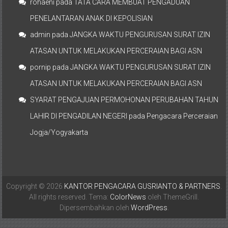
rohaeni
pada
TATA CARA MEMBUAT PENGADUAN
PENELANTARAN ANAK DI KEPOLISIAN
admin
pada
JANGKA WAKTU PENGURUSAN SURAT IZIN
ATASAN UNTUK MELAKUKAN PERCERAIAN BAGI ASN
pornip
pada
JANGKA WAKTU PENGURUSAN SURAT IZIN
ATASAN UNTUK MELAKUKAN PERCERAIAN BAGI ASN
SYARAT PENGAJUAN PERMOHONAN PERUBAHAN TAHUN
LAHIR DI PENGADILAN NEGERI
pada
Pengacara Perceraian
Jogja/Yogyakarta
Copyright © 2026
KANTOR PENGACARA GUSRIANTO & PARTNERS
.
All rights reserved. Tema:
ColorNews
oleh ThemeGrill.
Dipersembahkan oleh
WordPress
.