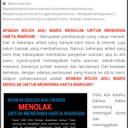
#apaituwarisan
,
Pengacara
#apakahbolehahliwarismenolakuntukmenerimahartawarisan
,
Perceraian/
#bagaimanacaramenghitungpembagianwarisan
,
#berapabesarhakpewaris?
,
Advokat
#caramudahuntukmenghitunghakahliwaris
,
#sebab-sebabmewarisi
/
APAKAH BOLEH AHLI WARIS MENOLAK UNTUK MENERIMA
Konsultan
HARTA WARISAN
– Merupakan pembahasan yang cukup menarik.
Hukum
Dan di beberapa artikel yang sempat kami baca di internet, juga
/
belum banyak yang membahasnya. Namun, beberapa artikel yang
Konsultan
kami lihat, kebanyakan membahas pengertian warisan, apa itu ahli
Hukum
waris, syarat-syarat mendapatkan harta warisan, sebab-sebab
Pajak/
mewarisi, besarnya jumlah warisan dan lain-lainnya. Dari keadaan
demikian, dengan adanya pertanyaan yang masuk ke inbox kami,
Mediator/
adapun pertanyaannya adalah
APAKAH BOLEH AHLI WARIS
Mediasi/
MENOLAK UNTUK MENERIMA HARTA WARISAN?
Yogyakarta/Bantul/Sleman/Gunung
Kidul/Wonosari/Wates/Kulonprogo/
Perlu kita ketahui
Yogyakarta/Jogja/
bahwa ketika
seseorang
kalten/Solo/
meninggal dunia
Purwakarta,
dan
Sukoharjo/
meninggalkan