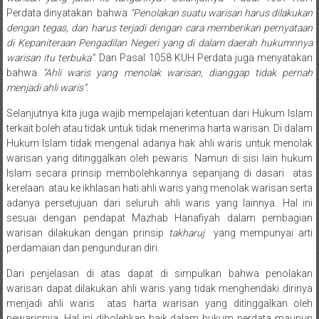
Medan/
Perdata dinyatakan bahwa
“Penolakan suatu warisan harus dilakukan
Aceh/
dengan tegas, dan harus terjadi dengan cara memberikan pernyataan
Damasyaraya/
di Kepaniteraan Pengadilan Negeri yang di dalam daerah hukumnnya
Solok/
warisan itu terbuka”
. Dan Pasal 1058 KUH Perdata juga menyatakan
bahwa
“Ahli waris yang menolak warisan, dianggap tidak pernah
Padang
menjadi ahli waris”.
Selatan/Padang
barat/
Selanjutnya kita juga wajib mempelajari ketentuan dari Hukum Islam
Padang
terkait boleh atau tidak untuk tidak menerima harta warisan. Di dalam
Utara/
Hukum Islam tidak mengenal adanya hak ahli waris untuk menolak
warisan yang ditinggalkan oleh pewaris. Namun di sisi lain hukum
Kota
Islam secara prinsip membolehkannya sepanjang di dasari atas
Padang/
kerelaan atau ke ikhlasan hati ahli waris yang menolak warisan serta
Sumatera
adanya persetujuan dari seluruh ahli waris yang lainnya. Hal ini
Barat/
sesuai dengan pendapat Mazhab Hanafiyah dalam pembagian
Pariaman/
warisan dilakukan dengan prinsip
takharuj
yang mempunyai arti
Bukittinggi/
perdamaian dan pengunduran diri.
Padang
Dari penjelasan di atas dapat di simpulkan bahwa penolakan
panjang/
warisan dapat dilakukan ahli waris yang tidak menghendaki dirinya
Kayutanam/
menjadi ahli waris atas harta warisan yang ditinggalkan oleh
Baso/
pewarisnya. Hal ini dibolehkan baik dalam hukum perdata maupun