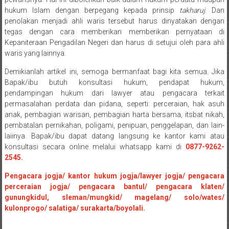
Payakumbung/
hukum Islam dengan berpegang kepada prinsip
takharuj
. Dan
Tanjung
penolakan menjadi ahli waris tersebut harus dinyatakan dengan
tegas dengan cara memberikan memberikan pernyataan di
pati/
Kepaniteraan Pengadilan Negeri dan harus di setujui oleh para ahli
Sarilamak/
waris yang lainnya.
Hulu
air/
Demikianlah artikel ini, semoga bermanfaat bagi kita semua. Jika
Pasaman/
Bapak/ibu butuh konsultasi hukum, pendapat hukum,
pendampingan hukum dari lawyer atau pengacara terkait
Kapur
permasalahan perdata dan pidana, seperti: perceraian, hak asuh
IX/
anak, pembagian warisan, pembagian harta bersama, itsbat nikah,
Pangkalan/
pembatalan pernikahan, poligami, penipuan, penggelapan, dan lain-
Riau/
laiinya. Bapak/ibu dapat datang langsung ke kantor kami atau
Pekanbaru/
konsultasi secara online melalui whatsapp kami di
0877-9262-
Bangkinang/
2545.
Duri/
Pengacara jogja/ kantor hukum jogja/lawyer jogja/ pengacara
Dumai
perceraian jogja/ pengacara bantul/ pengacara klaten/
Pangkal
gunungkidul, sleman/mungkid/ magelang/ solo/wates/
Pinang/
kulonprogo/ salatiga/ surakarta/boyolali.
Sulawesi,