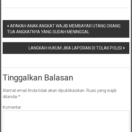
NTT/
Balik
papan/
Kalimantan
Navigasi
APAKAH ANAK ANGKAT WAJIB MEMBAYAR UTANG ORANG
Barat/
TUA ANGKATNYA YANG SUDAH MENINGGAL
pos
Kalimantan
Timur/
LANGKAH HUKUM JIKA LAPORAN DI TOLAK POLISI
Kalimantan
Selatan/
Samarinda/Jawa
Barat/
Tinggalkan Balasan
jawa
Timur/
Alamat email Anda tidak akan dipublikasikan.
Ruas yang wajib
Terdekat
ditandai
*
Komentar