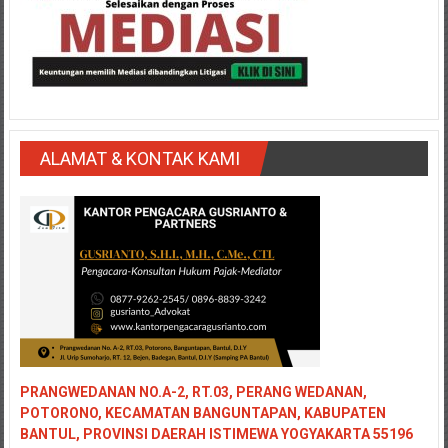
ALAMAT & KONTAK KAMI
PRANGWEDANAN NO.A-2, RT.03, PERANG WEDANAN,
POTORONO, KECAMATAN BANGUNTAPAN, KABUPATEN
BANTUL, PROVINSI DAERAH ISTIMEWA YOGYAKARTA 55196