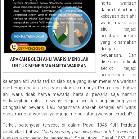
Semarang/
harta warisan
Batang/Brebes/
dalam hal ini harta
Purworejo,
kekayaan dan ahli
Kebumen/Magelang/Temanggung/Mungkid/Demak/Cilacap/Boyo
waris, maka dari
situ terjadi
Batu/
peristiwa hukum
Blitar/Surabaya/Palembang/
yang dinamakan
Bekasi/Jakarta
dengan
selatan/
pewarisan. Dan
APAKAH BOLEH AHLI WARIS MENOLAK
Jakarta
disetuasi ini tidak
UNTUK MENERIMA HARTA WARISAN
Utara/
sedikit terjadi
Jakarta
perselisihan di
kalangan ahli waris terkait siap saja yang akan menerima warisan
Pusat/
dan berapa besaran hak yang akan diterimanya. Perlu diingat bahwa
Karawang/
ahli waris tidak hanya mewarisi harta si pewaris saja, namun
Lampung
berkewajiban untuk mewarisi segala bentuk utang piutang yang
Barat/
ditinggalkan pewaris. Lalu bagaimana apakah sebagai ahli waris
Lampung
dapat menolak warisan yang juga meliputi utang warisan tersebut?
Timur/Lampung/
Terkait pertanyaan tersebut di dalam Pasal 1045 KUH Perdata
Jambi/
disebutkan bahwa
“Tiada seorang pun diwajibkan untuk menerima
Bengkulu/
warisan yang jatuh ke tangannya”.
Selanjutnya Pasal 1057 KUH