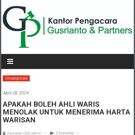
Lompat
ke
konten
KANTOR
PENGACARA
GUSRIANTO
Uncategorized
&
April 28, 2024
PARTNERS
APAKAH BOLEH AHLI WARIS
MENOLAK UNTUK MENERIMA HARTA
Kantor
Pengacara
WARISAN
Perceraian
/
Diposkan Oleh:admin
0 Komentar