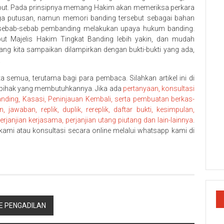
sebut. Pada prinsipnya memang Hakim akan memeriksa perkara
ngga putusan, namun memori banding tersebut sebagai bahan
sebab-sebab pembanding melakukan upaya hukum banding.
t Majelis Hakim Tingkat Banding lebih yakin, dan mudah
ng kita sampaikan dilampirkan dengan bukti-bukti yang ada,
.
ta semua, terutama bagi para pembaca. Silahkan artikel ini di
-pihak yang membutuhkannya. Jika ada
pertanyaan, konsultasi
ding, Kasasi, Peninjauan Kembali, serta pembuatan berkas-
awaban, replik, duplik, rereplik, daftar bukti, kesimpulan,
janjian kerjasama, perjanjian utang piutang dan lain-lainnya
.
ami atau konsultasi secara online melalui whatsapp kami di
E PENGADILAN