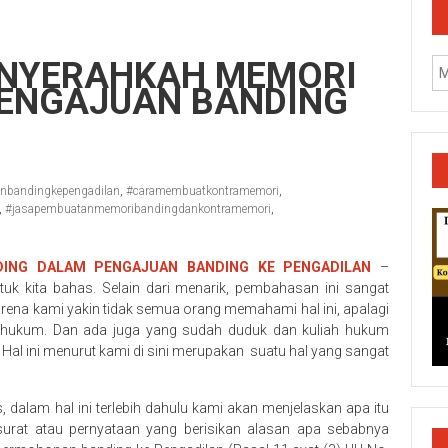
ENYERAHKAH MEMORI
PENGAJUAN BANDING
nbandingkepengadilan
,
#caramembuatkontramemori
,
,
#jasapembuatanmemoribandingdankontramemori
,
DING DALAM PENGAJUAN BANDING KE PENGADILAN
–
 kita bahas. Selain dari menarik, pembahasan ini sangat
karena kami yakin tidak semua orang memahami hal ini, apalagi
h hukum. Dan ada juga yang sudah duduk dan kuliah hukum
al ini menurut kami di sini merupakan suatu hal yang sangat
k/Cilacap/Boyolali/Grobogan/Jepara/Pati/Pekalongan/Malan
dalam hal ini terlebih dahulu kami akan menjelaskan apa itu
urat atau pernyataan yang berisikan alasan apa sebabnya