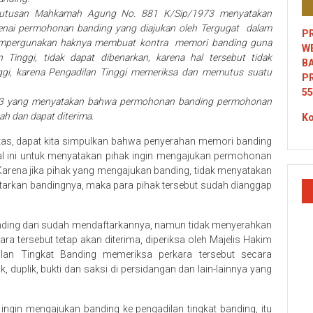
utusan Mahkamah Agung No. 881 K/Sip/1973 menyatakan
enai permohonan banding yang diajukan oleh Tergugat dalam
PR
mempergunakan haknya membuat kontra memori banding guna
W
inggi, tidak dapat dibenarkan, karena hal tersebut tidak
B
gi, karena Pengadilan Tinggi memeriksa dan memutus suatu
P
55
3 yang menyatakan bahwa permohonan banding permohonan
ah dan dapat diterima.
Ko
tas, dapat kita simpulkan bahwa penyerahan memori banding
al ini untuk menyatakan pihak ingin mengajukan permohonan
Karena jika pihak yang mengajukan banding, tidak menyatakan
ftarkan bandingnya, maka para pihak tersebut sudah dianggap
 banding dan sudah mendaftarkannya, namun tidak menyerahkan
a tersebut tetap akan diterima, diperiksa oleh Majelis Hakim
ilan Tingkat Banding memeriksa perkara tersebut secara
k, duplik, bukti dan saksi di persidangan dan lain-lainnya yang
ingin mengajukan banding ke pengadilan tingkat banding, itu