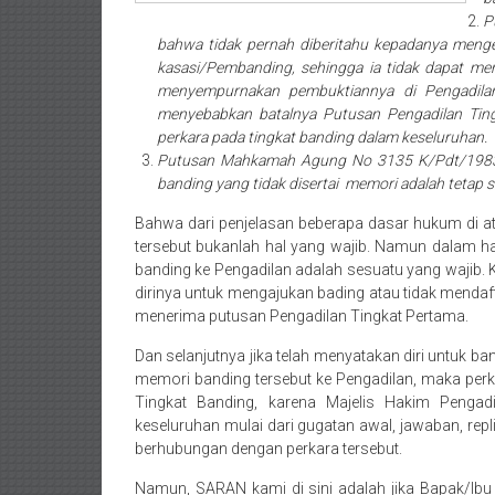
barat/
P
Padang
bahwa tidak pernah diberitahu kepadanya meng
Utara/
kasasi/Pembanding, sehingga ia tidak dapat 
menyempurnakan pembuktiannya di Pengadilan T
Kota
menyebabkan batalnya Putusan Pengadilan Ting
Padang/
perkara pada tingkat banding dalam keseluruhan.
Sumatera
Putusan Mahkamah Agung No 3135 K/Pdt/198
Barat/
banding yang tidak disertai memori adalah tetap s
Pariaman/
Bahwa dari penjelasan beberapa dasar hukum di a
Bukittinggi/
tersebut bukanlah hal yang wajib. Namun dalam h
Padang
banding ke Pengadilan adalah sesuatu yang wajib. 
panjang/
dirinya untuk mengajukan bading atau tidak menda
Kayutanam/
menerima putusan Pengadilan Tingkat Pertama.
Baso/
Dan selanjutnya jika telah menyatakan diri untuk
Payakumbung/
memori banding tersebut ke Pengadilan, maka perkar
Tanjung
Tingkat Banding, karena Majelis Hakim Pengad
pati/
keseluruhan mulai dari gugatan awal, jawaban, repli
Sarilamak/
berhubungan dengan perkara tersebut.
Hulu
Namun, SARAN kami di sini adalah jika Bapak/Ibu 
air/