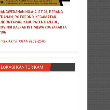
ANGWEDANAN NO.A-2, RT.03, PERANG
EDANAN, POTORONO, KECAMATAN
ANGUNTAPAN, KABUPATEN BANTUL,
ROVINSI DAERAH ISTIMEWA YOGYAKARTA
196
ntak
Kami : 0877-9262-2545
LOKASI KANTOR KAMI