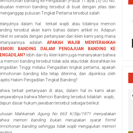
mohonan banding ke Pengadilan (Pasal 11 ayat (3) UU No.
buatan memori banding tersebut di buat dengan jelas dan
enganggap putusan Tingkat Pertama tersebut salah.
elanjutnya dalam hal terkait wajib atau tidaknya memori
anding tersebut akan kami bahas dalam artikel ini. Adapun
rtikel ini senada dengan pertanyaan dari klien kami yang mana
ertanyaannya adalah
APAKAH WAJIB MENYERAHKAH
EMORI BANDING DALAM PENGAJUAN BANDING KE
ENGADILAN?
lebih dari itu klien kami juga menanyakan bahwa
ika memori banding tersebut tidak ada atau tidak diserahkan ke
engadilan Tinggi melalui Pengadilan tingkat pertama, apakah
ermohonan banding kita tetap diterima, dan diperiksa oleh
ajelis Hakim Pengadilan Tingkat Banding?
ahwa terkait pertanyaan di atas, dalam hal ini kami akan
enjawabnya bahwa Memori Banding tersebut tidaklah wajib,
dapun dasar hukum jawaban tersebut sebagai berikut:
utusan Mahkamah Agung No 663 K/Sip/1971 menyatakan
ahwa memori banding bukan merupakan syarat formil
ermohonan banding sehingga tidak wajib mengajukan memori
anding.