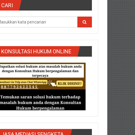
CARI
KONSULTASI HUKUM ONLINE
g/Purbalingga/Rembang/Sragen/Tegal/Wonogiri/Salatiga/Teg
JASA MEDIASI SENGKETA