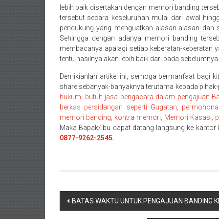
lebih baik disertakan dengan memori banding ter
Pasaman/
tersebut secara keseluruhan mulai dari awal hi
Kapur
pendukung yang menguatkan alasan-alasan dan 
IX/
Sehingga dengan adanya memori banding tersebu
Pangkalan/
membacanya apalagi setiap keberatan-keberatan ya
Riau/
tentu hasilnya akan lebih baik dari pada sebelumnya
Pekanbaru/
Demikianlah artikel ini, semoga bermanfaat bagi ki
Bangkinang/
share sebanyak-banyaknya terutama kepada pihak
Duri/
hukum, butuh jasa pengacara dalam pengajuan Ban
Dumai
berkas persidangan seperti Gugatan, permohonan, j
Pangkal
memori banding, kontra memori, Memori Kasasi, per
Pinang/
Maka Bapak/ibu dapat datang langsung ke kantor k
0877-9262-2545.
Sulawesi,
NTT/
Balik
papan/
Kalimantan
Navigasi
Barat/
BATAS WAKTU UNTUK PENGAJUAN BANDING K
Kalimantan
pos