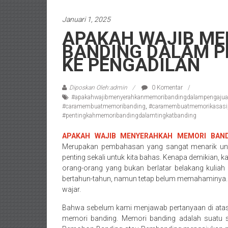
/
Januari 1, 2025
Konsultan
APAKAH WAJIB M
Hukum
BANDING DALAM 
Pajak/
KE PENGADILAN
Mediator/
Mediasi/
Yogyakarta/Bantul/Sleman/Gunung
Diposkan Oleh:admin
0 Komentar
Kidul/Wonosari/Wates/Kulonprogo/
#apakahwajibmenyerahkanmemoribandingdalampengajua
#caramembuatmemoribanding
,
#caramembuatmemorikasasi
Yogyakarta/Jogja/
#pentingkahmemoribandingdalamtingkatbanding
kalten/Solo/
Purwakarta,
APAKAH WAJIB MENYERAHKAH MEMORI BAN
Sukoharjo/
Merupakan pembahasan yang sangat menarik untuk
Semarang/
penting sekali untuk kita bahas. Kenapa demikian, 
orang-orang yang bukan berlatar belakang kulia
Batang/Brebes/
bertahun-tahun, namun tetap belum memahaminya. H
Purworejo,
wajar.
Kebumen/Magelang/Temanggung/Mungkid/Dema
Batu/
Bahwa sebelum kami menjawab pertanyaan di atas, 
Blitar/Surabaya/Palembang/
memori banding. Memori banding adalah suatu s