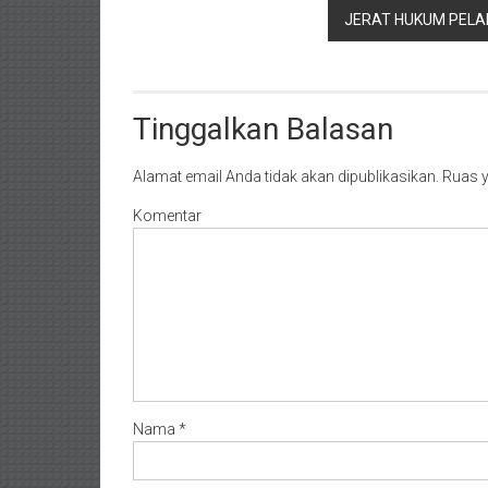
Timur/
JERAT HUKUM PELA
Kalimantan
Selatan/
Samarinda/Jawa
Barat/
Tinggalkan Balasan
jawa
Timur/
Alamat email Anda tidak akan dipublikasikan.
Ruas y
Terdekat
Komentar
Nama
*