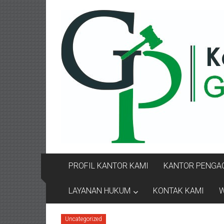
Lompat
KANTOR
ke
konten
PENGACARA
GUSRIANTO
&
PARTNERS
Kantor
Pengacara
Perceraian
/
Pengacara
PROFIL KANTOR KAMI
KANTOR PENGAC
Perceraian/
Advokat
LAYANAN HUKUM
KONTAK KAMI
W
/
Konsultan
Uncategorized
Hukum