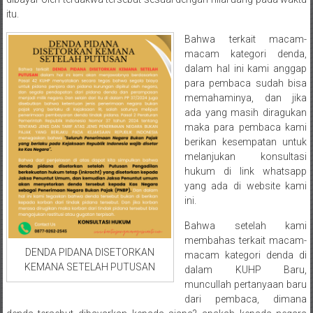
Semarang/
itu.
Batang/Brebes/
Purworejo,
Bahwa terkait macam-
Kebumen/Magelang/Temanggung/Mungkid/Demak/Cilacap/Boyo
macam kategori denda,
Batu/
dalam hal ini kami anggap
para pembaca sudah bisa
Blitar/Surabaya/Palembang/
memahaminya, dan jika
Bekasi/Jakarta
ada yang masih diragukan
selatan/
maka para pembaca kami
Jakarta
berikan kesempatan untuk
Utara/
melanjukan konsultasi
Jakarta
hukum di link whatsapp
Pusat/
yang ada di website kami
ini.
Karawang/
Lampung
Bahwa setelah kami
Barat/
membahas terkait macam-
Lampung
DENDA PIDANA DISETORKAN
macam kategori denda di
KEMANA SETELAH PUTUSAN
Timur/Lampung/
dalam KUHP Baru,
muncullah pertanyaan baru
Jambi/
dari pembaca, dimana
Bengkulu/