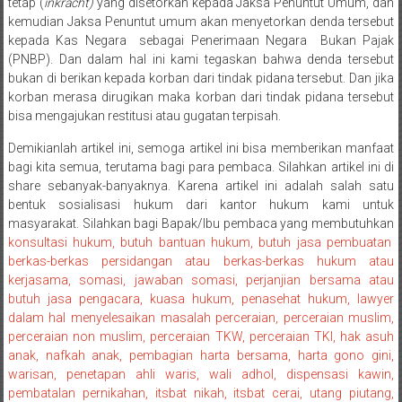
tetap (
inkracht)
yang disetorkan kepada Jaksa Penuntut Umum, dan
Payakumbung/
kemudian Jaksa Penuntut umum akan menyetorkan denda tersebut
Tanjung
kepada Kas Negara sebagai Penerimaan Negara Bukan Pajak
pati/
(PNBP). Dan dalam hal ini kami tegaskan bahwa denda tersebut
bukan di berikan kepada korban dari tindak pidana tersebut. Dan jika
Sarilamak/
korban merasa dirugikan maka korban dari tindak pidana tersebut
Hulu
bisa mengajukan restitusi atau gugatan terpisah.
air/
Pasaman/
Demikianlah artikel ini, semoga artikel ini bisa memberikan manfaat
Kapur
bagi kita semua, terutama bagi para pembaca. Silahkan artikel ini di
share sebanyak-banyaknya. Karena artikel ini adalah salah satu
IX/
bentuk sosialisasi hukum dari kantor hukum kami untuk
Pangkalan/
masyarakat. Silahkan bagi Bapak/Ibu pembaca yang membutuhkan
Riau/
konsultasi hukum, butuh bantuan hukum, butuh jasa pembuatan
Pekanbaru/
berkas-berkas persidangan atau berkas-berkas hukum atau
Bangkinang/
kerjasama, somasi, jawaban somasi, perjanjian bersama atau
Duri/
butuh jasa pengacara, kuasa hukum, penasehat hukum, lawyer
Dumai
dalam hal menyelesaikan masalah perceraian, perceraian muslim,
perceraian non muslim, perceraian TKW, perceraian TKI, hak asuh
Pangkal
anak, nafkah anak, pembagian harta bersama, harta gono gini,
Pinang/
warisan, penetapan ahli waris, wali adhol, dispensasi kawin,
Sulawesi,
pembatalan pernikahan, itsbat nikah, itsbat cerai, utang piutang,