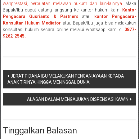
NTT/
wanprestasi, perbuatan melawan hukum dan lain-lainnya.
Maka
Balik
Bapak/Ibu dapat datang langsung ke kantor hukum kami
Kantor
papan/
Pengacara Gusrianto & Partners
atau
kantor Pengacara-
Kalimantan
Konsultan Hukum-Mediator
atau Bapak/Ibu juga bisa melakukan
konsultasi hukum secara online melalui whatsapp kami di
0877-
Barat/
9262-2545.
Kalimantan
Timur/
Kalimantan
Selatan/
Samarinda/Jawa
Navigasi
Barat/
JERAT PIDANA IBU MELAKUKAN PENGANIAYAAN KEPADA
jawa
ANAK TIRINYA HINGGA MENINGGAL DUNIA
pos
Timur/
Terdekat
ALASAN DALAM MENGAJUKAN DISPENSASI KAWIN
Tinggalkan Balasan