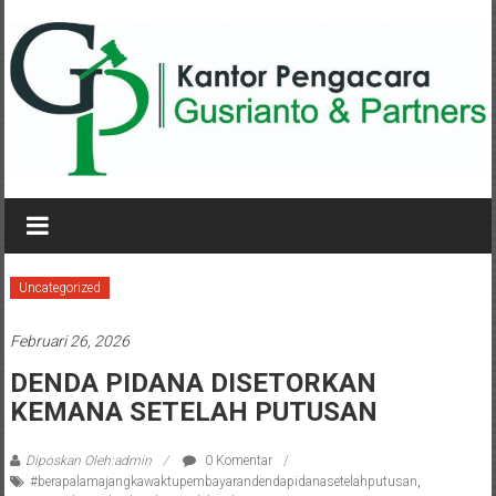
Lompat
ke
konten
KANTOR
PENGACARA
GUSRIANTO
Uncategorized
&
Februari 26, 2026
PARTNERS
DENDA PIDANA DISETORKAN
KEMANA SETELAH PUTUSAN
Kantor
Pengacara
Perceraian
Diposkan Oleh:admin
0 Komentar
#berapalamajangkawaktupembayarandendapidanasetelahputusan
,
/