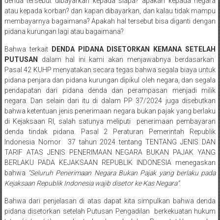
denda tersebut dibayarkan kepada siapa? apakah kepada negara
Medan/
atau kepada korban? dan kapan dibayarkan, dan kalau tidak mampu
Aceh/
membayarnya bagaimana? Apakah hal tersebut bisa diganti dengan
Damasyaraya/
pidana kurungan lagi atau bagaimana?
Solok/
Bahwa terkait
DENDA PIDANA DISETORKAN KEMANA SETELAH
Padang
PUTUSAN
dalam hal ini kami akan menjawabnya berdasarkan
Selatan/Padang
Pasal 42 KUHP menyatakan secara tegas bahwa segala biaya untuk
barat/
pidana penjara dan pidana kurungan dipikul oleh negara, dan segala
Padang
pendapatan dari pidana denda dan perampasan menjadi milik
Utara/
negara. Dan selain dari itu di dalam PP 37/2024 juga disebutkan
Kota
bahwa ketentuan jenis penerimaan negara bukan pajak yang berlaku
di Kejaksaan RI, salah satunya meliputi penerimaan pembayaran
Padang/
denda tindak pidana. Pasal 2 Peraturan Pemerintah Republik
Sumatera
Indonesia Nomor 37 tahun 2024 tentang
TENTANG
JENIS
DAN
Barat/
TARIF
ATAS
JENIS
PENERIMAAN NEGARA
BUKAN
PAJAK YANG
Pariaman/
BERLAKU
PADA KEJAKSAAN
REPUBLIK INDONESIA
menegaskan
Bukittinggi/
bahwa
“
Seluruh
Penerimaan Negara
Bukan
Pajak
yang berlaku
pada
Padang
Kejaksaan Republik Indonesia
wajib
disetor ke Kas
Negara”
.
panjang/
Bahwa dari penjelasan di atas dapat kita simpulkan bahwa denda
Kayutanam/
pidana disetorkan setelah Putusan Pengadilan berkekuatan hukum
Baso/