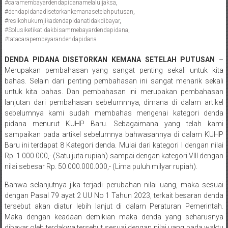
#caramembayardendapidanamelaluijaksa
,
Pengacara
#dendapidanadisetorkankemanasetelahputusan
,
Perceraian/
#resikohukumjikadendapidanatidakdibayar
,
#Solusiketikatidakbisammebayardendapidana
,
Advokat
#tatacarapembeyarandendapidana
/
Konsultan
DENDA PIDANA DISETORKAN KEMANA SETELAH PUTUSAN
–
Hukum
Merupakan pembahasan yang sangat penting sekali untuk kita
bahas. Selain dari penting pembahasan ini sangat menarik sekali
/
untuk kita bahas. Dan pembahasan ini merupakan pembahasan
Konsultan
lanjutan dari pembahasan sebelumnnya, dimana di dalam artikel
Hukum
sebelumnya kami sudah membahas mengenai kategori denda
Pajak/
pidana menurut KUHP Baru. Sebagaimana yang telah kami
Mediator/
sampaikan pada artikel sebelumnya bahwasannya di dalam KUHP
Mediasi/
Baru ini terdapat 8 Kategori denda. Mulai dari kategori I dengan nilai
Yogyakarta/Bantul/Sleman/Gunung
Rp. 1.000.000,- (Satu juta rupiah) sampai dengan kategori VIII dengan
nilai sebesar Rp. 50.000.000.000,- (Lima puluh milyar rupiah).
Kidul/Wonosari/Wates/Kulonprogo/
Yogyakarta/Jogja/
Bahwa selanjutnya jika terjadi perubahan nilai uang, maka sesuai
kalten/Solo/
dengan Pasal 79 ayat 2 UU No 1 Tahun 2023, terkait besaran denda
Purwakarta,
tersebut akan diatur lebih lanjut di dalam Peraturan Pemerintah.
Sukoharjo/
Maka dengan keadaan demikian maka denda yang seharusnya
dibayar oleh terdakwa tersebut sesuai dengan nilai uang pada waktu