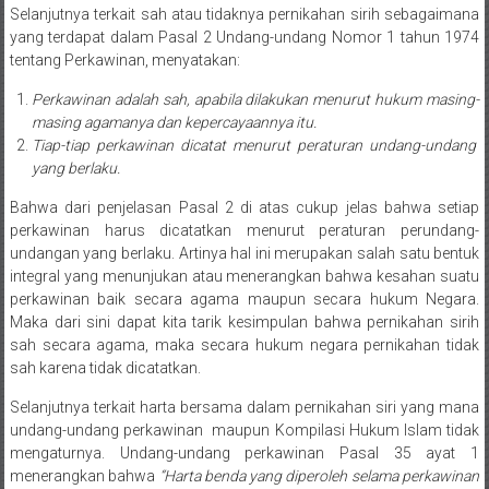
Medan/
Selanjutnya terkait sah atau tidaknya pernikahan sirih sebagaimana
Aceh/
yang terdapat dalam Pasal 2 Undang-undang Nomor 1 tahun 1974
tentang Perkawinan, menyatakan:
Damasyaraya/
Solok/
Perkawinan adalah sah, apabila dilakukan menurut hukum masing-
Padang
masing agamanya dan kepercayaannya itu.
Selatan/Padang
Tiap-tiap perkawinan dicatat menurut peraturan undang-undang
barat/
yang berlaku.
Padang
Bahwa dari penjelasan Pasal 2 di atas cukup jelas bahwa setiap
Utara/
perkawinan harus dicatatkan menurut peraturan perundang-
Kota
undangan yang berlaku. Artinya hal ini merupakan salah satu bentuk
Padang/
integral yang menunjukan atau menerangkan bahwa kesahan suatu
Sumatera
perkawinan baik secara agama maupun secara hukum Negara.
Maka dari sini dapat kita tarik kesimpulan bahwa pernikahan sirih
Barat/
sah secara agama, maka secara hukum negara pernikahan tidak
Pariaman/
sah karena tidak dicatatkan.
Bukittinggi/
Padang
Selanjutnya terkait harta bersama dalam pernikahan siri yang mana
panjang/
undang-undang perkawinan maupun Kompilasi Hukum Islam tidak
mengaturnya. Undang-undang perkawinan Pasal 35 ayat 1
Kayutanam/
menerangkan bahwa
“Harta benda yang diperoleh selama perkawinan
Baso/