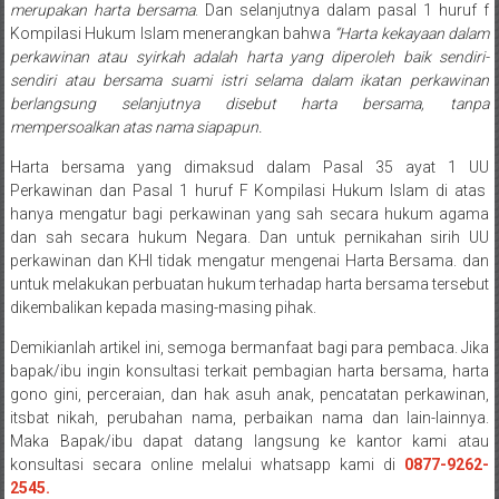
merupakan harta bersama
. Dan selanjutnya dalam pasal 1 huruf f
Payakumbung/
Kompilasi Hukum Islam menerangkan bahwa
“Harta kekayaan dalam
Tanjung
perkawinan atau syirkah adalah harta yang diperoleh baik sendiri-
pati/
sendiri atau bersama suami istri selama dalam ikatan perkawinan
Sarilamak/
berlangsung selanjutnya disebut harta bersama, tanpa
Hulu
mempersoalkan atas nama siapapun.
air/
Harta bersama yang dimaksud dalam Pasal 35 ayat 1 UU
Pasaman/
Perkawinan dan Pasal 1 huruf F Kompilasi Hukum Islam di atas
Kapur
hanya mengatur bagi perkawinan yang sah secara hukum agama
IX/
dan sah secara hukum Negara. Dan untuk pernikahan sirih UU
Pangkalan/
perkawinan dan KHI tidak mengatur mengenai Harta Bersama. dan
untuk melakukan perbuatan hukum terhadap harta bersama tersebut
Riau/
dikembalikan kepada masing-masing pihak.
Pekanbaru/
Bangkinang/
Demikianlah artikel ini, semoga bermanfaat bagi para pembaca. Jika
Duri/
bapak/ibu ingin konsultasi terkait pembagian harta bersama, harta
Dumai
gono gini, perceraian, dan hak asuh anak, pencatatan perkawinan,
itsbat nikah, perubahan nama, perbaikan nama dan lain-lainnya.
Pangkal
Maka Bapak/ibu dapat datang langsung ke kantor kami atau
Pinang/
konsultasi secara online melalui whatsapp kami di
0877-9262-
Sulawesi,
2545.