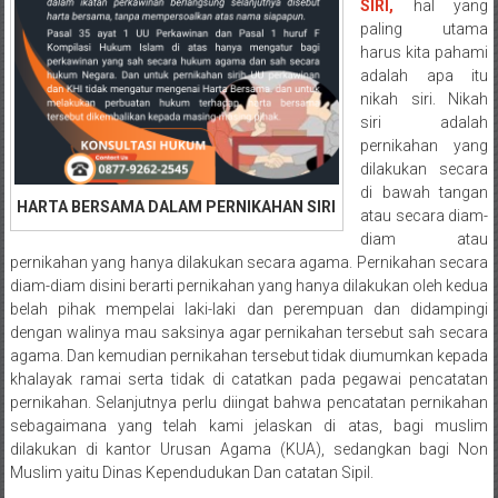
Semarang/
SIRI,
hal yang
Batang/Brebes/
paling utama
harus kita pahami
Purworejo,
adalah apa itu
Kebumen/Magelang/Temanggung/Mungkid/Demak/Cilacap/Boyo
nikah siri. Nikah
Batu/
siri adalah
Blitar/Surabaya/Palembang/
pernikahan yang
Bekasi/Jakarta
dilakukan secara
selatan/
di bawah tangan
HARTA BERSAMA DALAM PERNIKAHAN SIRI
Jakarta
atau secara diam-
diam atau
Utara/
pernikahan yang hanya dilakukan secara agama. Pernikahan secara
Jakarta
diam-diam disini berarti pernikahan yang hanya dilakukan oleh kedua
Pusat/
belah pihak mempelai laki-laki dan perempuan dan didampingi
Karawang/
dengan walinya mau saksinya agar pernikahan tersebut sah secara
Lampung
agama. Dan kemudian pernikahan tersebut tidak diumumkan kepada
Barat/
khalayak ramai serta tidak di catatkan pada pegawai pencatatan
Lampung
pernikahan. Selanjutnya perlu diingat bahwa pencatatan pernikahan
sebagaimana yang telah kami jelaskan di atas, bagi muslim
Timur/Lampung/
dilakukan di kantor Urusan Agama (KUA), sedangkan bagi Non
Jambi/
Muslim yaitu Dinas Kependudukan Dan catatan Sipil.
Bengkulu/