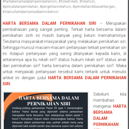
#hartabersamadalampernikahansiri
,
#itsbatnikah
,
#nikahsiri
,
Pengacara
#pencatatanpernikahan
,
#pengertiannikahsiri
,
#pernikahandibawahtangan
,
Perceraian/
#statushartabersamadalamnikahsiri
Advokat
HARTA BERSAMA DALAM PERNIKAHAN SIRI
– Merupakan
/
pembahasan yang sangat penting. Terkait harta bersama dalam
Konsultan
pernikahan sirih ini masih banyak yang belum memahaminya.
Hukum
Terutama masyarakat-masyarakat yang melakukan pernikahan siri.
/
Sehingga muncul macam-macam pertanyaan terkait pernikahan siri
Konsultan
ini. Adapun pertanyaan yang sering ditanyakan kepada kami, di
antarannya apa itu nikah siri? status hukum nikah siri? status anak
Hukum
dari pernikahan siri? harta bersama dalam pernikahan siri?. Maka
Pajak/
untuk menjawab pertanyaan tersebut kami tertarik untuk menulis
Mediator/
artikel ini dengan judul
HARTA BERSAMA DALAM PERNIKAHAN
Mediasi/
SIRI.
Yogyakarta/Bantul/Sleman/Gunung
Sebelum kita
Kidul/Wonosari/Wates/Kulonprogo/
membahas
Yogyakarta/Jogja/
mengenai
HARTA
kalten/Solo/
BERSAMA
Purwakarta,
DALAM
Sukoharjo/
PERNIKAHAN