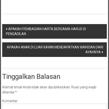
NTT/
Balik
papan/
Kalimantan
Barat/
Navigasi
APAKAH PEMBAGIAN HARTA BERSAMA HARUS DI
Kalimantan
PENGADILAN
pos
Timur/
Kalimantan
Selatan/
APAKAH ANAK DI LUAR KAWIN MENDAPATKAN WARISAN DARI
AYAHNYA
Samarinda/Jawa
Barat/
jawa
Timur/
Tinggalkan Balasan
Terdekat
Alamat email Anda tidak akan dipublikasikan.
Ruas yang wajib
ditandai
*
Komentar