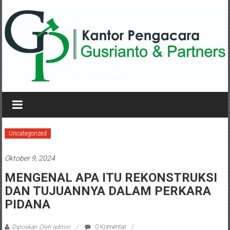
Lompat
ke
konten
KANTOR
PENGACARA
GUSRIANTO
Uncategorized
&
Oktober 9, 2024
PARTNERS
MENGENAL APA ITU REKONSTRUKSI
DAN TUJUANNYA DALAM PERKARA
Kantor
Pengacara
PIDANA
Perceraian
/
Diposkan Oleh:admin
0 Komentar