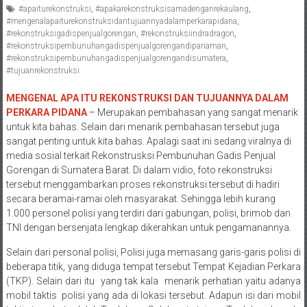
#apaiturekonstruksi
,
#apakarekonstruksisamadenganrekaulang
,
Pengacara
#mengenalapaiturekonstruksidantujuannyadalamperkarapidana
,
Perceraian/
#rekonstruksigadispenjualgorengan
,
#rekonstruksiindradragon
,
Advokat
#rekonstruksipembunuhangadispenjualgorengandipariaman
,
#rekonstruksipembunuhangadispenjualgorengandisumatera
,
/
#tujuanrekonstruksi
Konsultan
Hukum
MENGENAL APA ITU REKONSTRUKSI DAN TUJUANNYA DALAM
/
PERKARA PIDANA
– Merupakan pembahasan yang sangat menarik
Konsultan
untuk kita bahas. Selain dari menarik pembahasan tersebut juga
sangat penting untuk kita bahas. Apalagi saat ini sedang viralnya di
Hukum
media sosial terkait Rekonstrusksi Pembunuhan Gadis Penjual
Pajak/
Gorengan di Sumatera Barat. Di dalam vidio, foto rekonstruksi
Mediator/
tersebut menggambarkan proses rekonstruksi tersebut di hadiri
Mediasi/
secara beramai-ramai oleh masyarakat. Sehingga lebih kurang
Yogyakarta/Bantul/Sleman/Gunung
1.000 personel polisi yang terdiri dari gabungan, polisi, brimob dan
Kidul/Wonosari/Wates/Kulonprogo/
TNI dengan bersenjata lengkap dikerahkan untuk pengamanannya.
Yogyakarta/Jogja/
Selain dari personal polisi, Polisi juga memasang garis-garis polisi di
kalten/Solo/
beberapa titik, yang diduga tempat tersebut Tempat Kejadian Perkara
Purwakarta,
(TKP). Selain dari itu yang tak kala menarik perhatian yaitu adanya
Sukoharjo/
mobil taktis polisi yang ada di lokasi tersebut. Adapun isi dari mobil