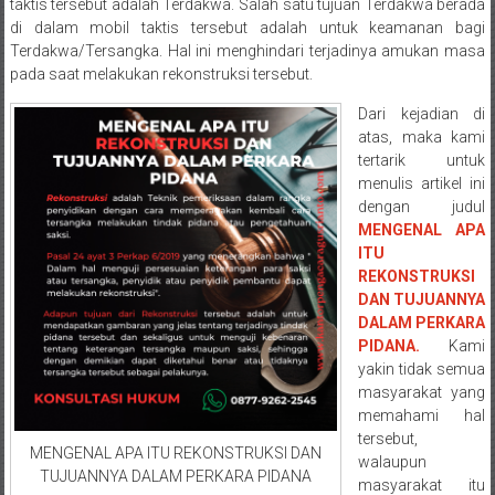
Semarang/
taktis tersebut adalah Terdakwa. Salah satu tujuan Terdakwa berada
Batang/Brebes/
di dalam mobil taktis tersebut adalah untuk keamanan bagi
Terdakwa/Tersangka. Hal ini menghindari terjadinya amukan masa
Purworejo,
pada saat melakukan rekonstruksi tersebut.
Kebumen/Magelang/Temanggung/Mungkid/Demak/Cilacap/Boyo
Batu/
Dari kejadian di
Blitar/Surabaya/Palembang/
atas, maka kami
Bekasi/Jakarta
tertarik untuk
menulis artikel ini
selatan/
dengan judul
Jakarta
MENGENAL APA
Utara/
ITU
Jakarta
REKONSTRUKSI
Pusat/
DAN TUJUANNYA
Karawang/
DALAM PERKARA
Lampung
PIDANA.
Kami
yakin tidak semua
Barat/
masyarakat yang
Lampung
memahami hal
Timur/Lampung/
tersebut,
Jambi/
MENGENAL APA ITU REKONSTRUKSI DAN
walaupun
TUJUANNYA DALAM PERKARA PIDANA
Bengkulu/
masyarakat itu