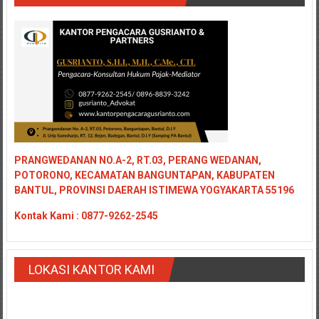
PRANGWEDANAN NO.A-2, RT.03, PERANG WEDANAN,
POTORONO, KECAMATAN BANGUNTAPAN, KABUPATEN
BANTUL, PROVINSI DAERAH ISTIMEWA YOGYAKARTA 55196
Kontak
Kami : 0877-9262-2545
LOKASI KANTOR KAMI