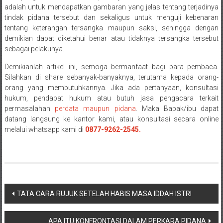
adalah untuk mendapatkan gambaran yang jelas tentang terjadinya
Payakumbung/
tindak pidana tersebut dan sekaligus untuk menguji kebenaran
Tanjung
tentang keterangan tersangka maupun saksi, sehingga dengan
pati/
demikian dapat diketahui benar atau tidaknya tersangka tersebut
Sarilamak/
sebagai pelakunya.
Hulu
Demikianlah artikel ini, semoga bermanfaat bagi para pembaca.
air/
Silahkan di share sebanyak-banyaknya, terutama kepada orang-
Pasaman/
orang yang membutuhkannya. Jika ada pertanyaan, konsultasi
Kapur
hukum, pendapat hukum atau butuh jasa pengacara terkait
IX/
permasalahan
perdata maupun pidana
. Maka Bapak/ibu dapat
Pangkalan/
datang langsung ke kantor kami, atau konsultasi secara online
Riau/
melalui whatsapp kami di
0877-9262-2545.
Pekanbaru/
Bangkinang/
Duri/
Dumai
Pangkal
Navigasi
TATA CARA RUJUK SETELAH HABIS MASA IDDAH ISTRI
Pinang/
pos
Sulawesi,
APA ITU KONFRONTASI DALAM PERKARA PIDANA