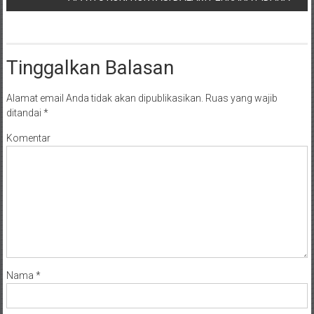
NTT/
Balik
papan/
Kalimantan
Tinggalkan Balasan
Barat/
Kalimantan
Alamat email Anda tidak akan dipublikasikan.
Ruas yang wajib
Timur/
ditandai
*
Kalimantan
Selatan/
Komentar
Samarinda/Jawa
Barat/
jawa
Timur/
Terdekat
Nama
*