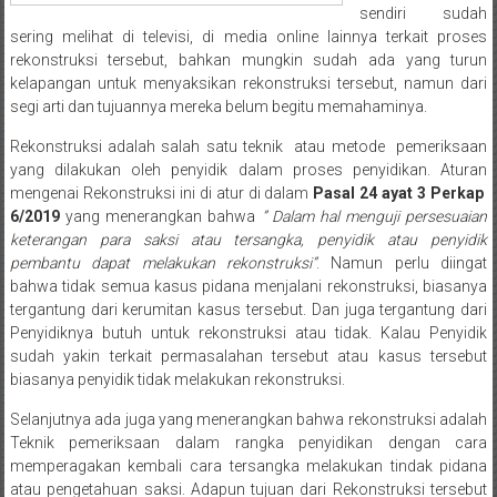
Medan/
sendiri sudah
Aceh/
sering melihat di televisi, di media online lainnya terkait proses
rekonstruksi tersebut, bahkan mungkin sudah ada yang turun
Damasyaraya/
kelapangan untuk menyaksikan rekonstruksi tersebut, namun dari
Solok/
segi arti dan tujuannya mereka belum begitu memahaminya.
Padang
Selatan/Padang
Rekonstruksi adalah salah satu teknik atau metode pemeriksaan
barat/
yang dilakukan oleh penyidik dalam proses penyidikan. Aturan
mengenai Rekonstruksi ini di atur di dalam
Pasal 24 ayat 3 Perkap
Padang
6/2019
yang menerangkan bahwa
” Dalam hal menguji persesuaian
Utara/
keterangan para saksi atau tersangka, penyidik atau penyidik
Kota
pembantu dapat melakukan rekonstruksi”
. Namun perlu diingat
Padang/
bahwa tidak semua kasus pidana menjalani rekonstruksi, biasanya
Sumatera
tergantung dari kerumitan kasus tersebut. Dan juga tergantung dari
Barat/
Penyidiknya butuh untuk rekonstruksi atau tidak. Kalau Penyidik
Pariaman/
sudah yakin terkait permasalahan tersebut atau kasus tersebut
biasanya penyidik tidak melakukan rekonstruksi.
Bukittinggi/
Padang
Selanjutnya ada juga yang menerangkan bahwa rekonstruksi adalah
panjang/
Teknik pemeriksaan dalam rangka penyidikan dengan cara
Kayutanam/
memperagakan kembali cara tersangka melakukan tindak pidana
Baso/
atau pengetahuan saksi. Adapun tujuan dari Rekonstruksi tersebut