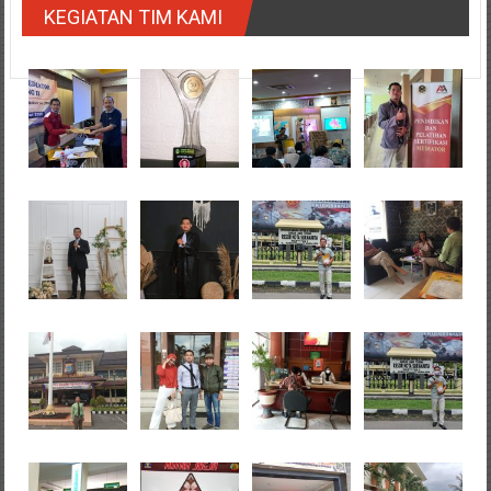
KEGIATAN TIM KAMI