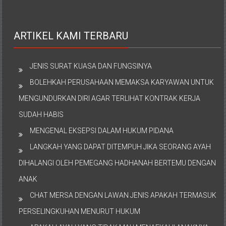
ARTIKEL KAMI TERBARU
JENIS SURAT KUASA DAN FUNGSINYA
BOLEHKAH PERUSAHAAN MEMAKSA KARYAWAN UNTUK
MENGUNDURKAN DIRI AGAR TERLIHAT KONTRAK KERJA
SUDAH HABIS
MENGENAL EKSEPSI DALAM HUKUM PIDANA
LANGKAH YANG DAPAT DITEMPUH JIKA SEORANG AYAH
DIHALANGI OLEH PEMEGANG HADHANAH BERTEMU DENGAN
ANAK
CHAT MERSA DENGAN LAWAN JENIS APAKAH TERMASUK
PERSELINGKUHAN MENURUT HUKUM