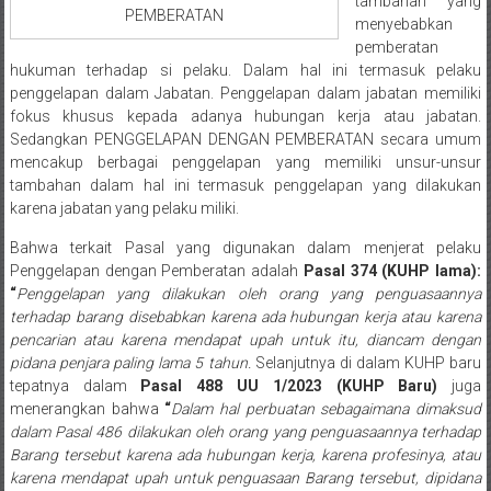
tambahan yang
Medan/
PEMBERATAN
menyebabkan
Aceh/
pemberatan
Damasyaraya/
hukuman terhadap si pelaku. Dalam hal ini termasuk pelaku
Solok/
penggelapan dalam Jabatan. Penggelapan dalam jabatan memiliki
Padang
fokus khusus kepada adanya hubungan kerja atau jabatan.
Sedangkan PENGGELAPAN DENGAN PEMBERATAN secara umum
Selatan/Padang
mencakup berbagai penggelapan yang memiliki unsur-unsur
barat/
tambahan dalam hal ini termasuk penggelapan yang dilakukan
Padang
karena jabatan yang pelaku miliki.
Utara/
Kota
Bahwa terkait Pasal yang digunakan dalam menjerat pelaku
Penggelapan dengan Pemberatan adalah
Pasal 374 (KUHP lama):
Padang/
“
Penggelapan yang dilakukan oleh orang yang penguasaannya
Sumatera
terhadap barang disebabkan karena ada hubungan kerja atau karena
Barat/
pencarian atau karena mendapat upah untuk itu, diancam dengan
Pariaman/
pidana penjara paling lama 5 tahun.
Selanjutnya di dalam KUHP baru
Bukittinggi/
tepatnya dalam
Pasal 488 UU 1/2023 (KUHP Baru)
juga
Padang
menerangkan bahwa
“
Dalam hal perbuatan sebagaimana dimaksud
panjang/
dalam Pasal 486 dilakukan oleh orang yang penguasaannya terhadap
Barang tersebut karena ada hubungan kerja, karena profesinya, atau
Kayutanam/
karena mendapat upah untuk penguasaan Barang tersebut, dipidana
Baso/