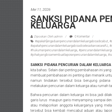
/
Mei 11, 2026
Konsultan
SANKSI PIDANA P
Hukum
KELUARGA
Pajak/
Mediator/
Mediasi/
Diposkan Oleh:admin
0 Komentar
Yogyakarta/Bantul/Sleman/Gunung
#apakah[engaduanpencuriandalamkeluargabisadicabut
,
#
#apakahpencuriandalamkeluargabisadiselesaikansecaraRJ
,
#
Kidul/Wonosari/Wates/Kulonprogo/
#hukumanpencuriandalamkeluarga
,
#pencuriandalamkeluarg
Yogyakarta/Jogja/
#pihakyangbisamembuatlaporanpencuriandalamkeluarga
,
#s
kalten/Solo/
SANKSI PIDANA PENCURIAN DALAM KELUARGA
Purwakarta,
kita bahas. Selain dari penting pembahasan ini yang
Sukoharjo/
membuat pembahasan ini penting dan menarik untuk
Semarang/
namun tindakan tersebut bisa berujung pidana b
Batang/Brebes/
melakukan pencurian dalam keluarga atau rumah t
Purworejo,
Bahwa pencurian dalam keluarga ini bisa jadi dilak
Kebumen/Magelang/Temanggung/Mungkid/Dema
garis lurus maupun garis menyamping sampai dera
Batu/
atau melaporkan anggota keluarganya yang mela
Blitar/Surabaya/Palembang/
tersebut bisa kembali mencabut aduan atau lapor