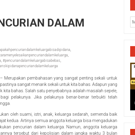
ENCURIAN DALAM
apakahpencuriandalamkeluargabisadipidana
,
caramenyelesaikanpencuriandalamkeluarga
,
a
,
#pencuriandalamkeluargabisabebas
,
anskipidanapencuriandalamkeluarga
– Merupakan pembahasan yang sangat penting sekali untuk
 pastinya sangat menarik sekali untuk kita bahas. Adapun yang
 kita bahas. Salah satu penyebabnya adalah masalah sepele,
agi pelakunya. Jika pelakunya benar-benar terbukti telah
angga.
ukan oleh suami, istri, anak, keluarga sedarah, semenda baik
k/Cilacap/Boyolali/Grobogan/Jepara/Pati/Pekalongan/Malan
jat kedua. Artinya semua anggota keluarga bisa mengadukan
kukan pencurian dalam keluarga. Namun, anggota keluarga
annya tersebut dari kepolisian dalam jangka waktu 3 bulan