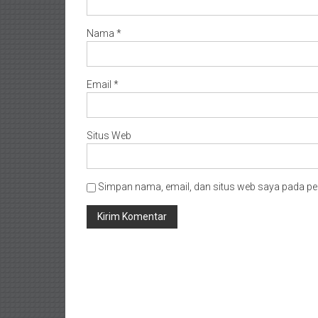
Timur/
Kalimantan
Nama
*
Selatan/
Samarinda/Jawa
Barat/
Email
*
jawa
Timur/
Terdekat
Situs Web
Simpan nama, email, dan situs web saya pada pe