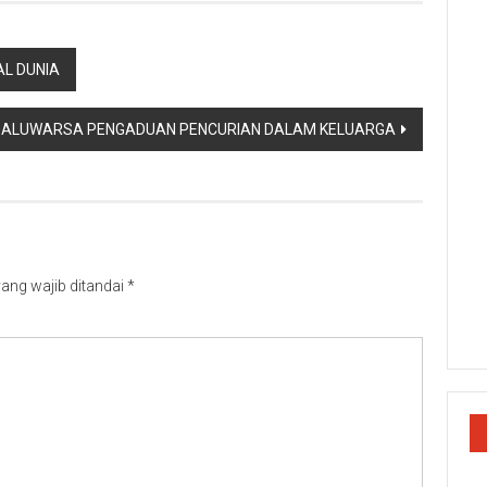
AL DUNIA
DALUWARSA PENGADUAN PENCURIAN DALAM KELUARGA
ang wajib ditandai
*