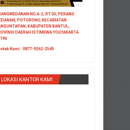
ANGWEDANAN NO.A-2, RT.03, PERANG
EDANAN, POTORONO, KECAMATAN
ANGUNTAPAN, KABUPATEN BANTUL,
ROVINSI DAERAH ISTIMEWA YOGYAKARTA
196
ntak
Kami : 0877-9262-2545
LOKASI KANTOR KAMI