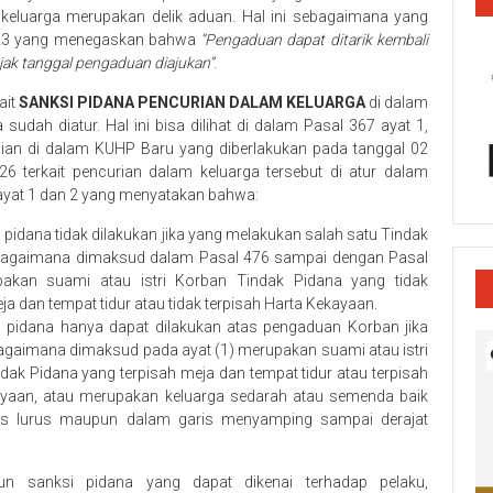
 keluarga merupakan delik aduan. Hal ini sebagaimana yang
2023 yang menegaskan bahwa
“Pengaduan dapat ditarik kembali
jak tanggal pengaduan diajukan”
.
ait
SANKSI PIDANA PENCURIAN DALAM KELUARGA
di dalam
sudah diatur. Hal ini bisa dilihat di dalam Pasal 367 ayat 1,
an di dalam KUHP Baru yang diberlakukan pada tanggal 02
26 terkait pencurian dalam keluarga tersebut di atur dalam
ayat 1 dan 2 yang menyatakan bahwa:
n
pidana
tidak
dilakukan
jika
yang
melakukan salah
satu
Tindak
bagaimana
dimaksud dalam
Pasal
476 sampai
dengan
Pasal
pakan suami atau
istri
Korban
Tindak
Pidana yang
tidak
eja dan tempat
tidur
atau
tidak
terpisah Harta Kekayaan.
n
pidana hanya dapat dilakukan
atas pengaduan Korban
jika
agaimana
dimaksud
pada
ayat
(1)
merupakan
suami
atau
istri
ndak
Pidana
yang terpisah meja dan tempat
tidur atau
terpisah
ayaan,
atau
merupakan
keluarga sedarah
atau
semenda
baik
is
lurus
maupun
dalam garis menyamping sampai derajat
n sanksi pidana yang dapat dikenai terhadap pelaku,