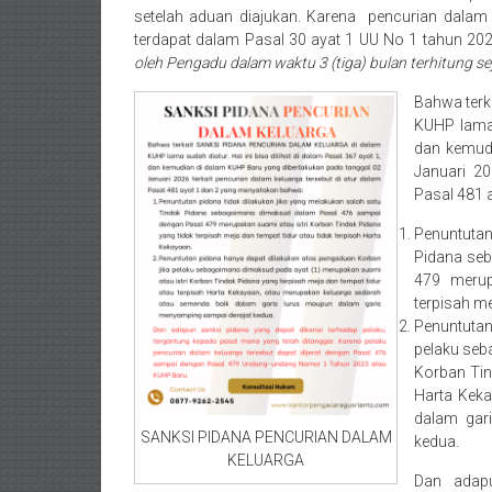
Bekasi/Jakarta
setelah aduan diajukan. Karena pencurian dalam
selatan/
terdapat dalam Pasal 30 ayat 1 UU No 1 tahun 
Jakarta
oleh Pengadu dalam waktu 3 (tiga) bulan terhitung se
Utara/
Bahwa terk
Jakarta
KUHP lama 
Pusat/
dan kemudi
Karawang/
Januari 20
Lampung
Pasal 481 
Barat/
Penuntuta
Lampung
Pidana
se
Timur/Lampung/
479
meru
Jambi/
terpisah m
Bengkulu/
Penuntuta
Medan/
pelaku
seb
Korban Ti
Aceh/
Harta
Kek
Damasyaraya/
dalam gar
Solok/
SANKSI PIDANA PENCURIAN DALAM
kedua.
Padang
KELUARGA
Selatan/Padang
Dan adapu