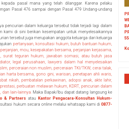
g kepada pasal mana yang telah dilanggar. Karena pelaku
t dengan Pasal 476 sampai dengan Pasal 479 Undang-undang
PR
W
a pencurian dalam keluarga tersebut tidak terjadi lagi dalam
B
aran kami di sini berikan kesempatan untuk menyelesaikannya
P
rian tersebut juga merupakan anggota keluarga dari keluarga
55
gajukan
pertanyaan, konsultasi hukum, butuh bantuan hukum,
Ko
perjanjian, mou, kesepakatan bersama, perjanjian kerjasama,
i, surat teguran hukum, jawaban somasi, atau butuh jasa
ator, legal perusahaan, lawyers dalam hal menyelesaikan
im, perceraian non muslim, perceraian TKI/TKW, cerai talak,
ian harta bersama, gono gini, warisan, penetapan ahli waris,
sbat nikah, pembatalan perkawinan, adopsi anak, akte lahir,
prestasi, perbuatan melawan hukum, KDRT, pencurian dalam
dan lain-lainnya.
Maka Bapak/Ibu dapat datang langsung ke
o & Partners
atau
Kantor Pengacara-Konsultan Hukum-
sultasi hukum secara online melalui whatsapp kami di
0877-