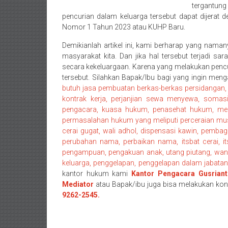
tergantun
barat/
pencurian dalam keluarga tersebut dapat dijera
Padang
Nomor 1 Tahun 2023 atau KUHP Baru.
Utara/
Kota
Demikianlah artikel ini, kami berharap yang namany
Padang/
masyarakat kita. Dan jika hal tersebut terjadi s
secara kekeluargaan. Karena yang melakukan pencu
Sumatera
tersebut. Silahkan Bapak/Ibu bagi yang ingin men
Barat/
butuh jasa pembuatan berkas-berkas persidangan, 
Pariaman/
kontrak kerja, perjanjian sewa menyewa, somas
Bukittinggi/
pengacara, kuasa hukum, penasehat hukum, medi
Padang
permasalahan hukum yang meliputi perceraian musl
panjang/
cerai gugat, wali adhol, dispensasi kawin, pembag
Kayutanam/
perubahan nama, perbaikan nama, itsbat cerai, it
pengampuan, pengakuan anak, utang piutang, wan
Baso/
keluarga, penggelapan, penggelapan dalam jabatan, 
Payakumbung/
kantor hukum kami
Kantor Pengacara Gusriant
Tanjung
Mediator
atau Bapak/ibu juga bisa melakukan kon
pati/
9262-2545.
Sarilamak/
Hulu
air/