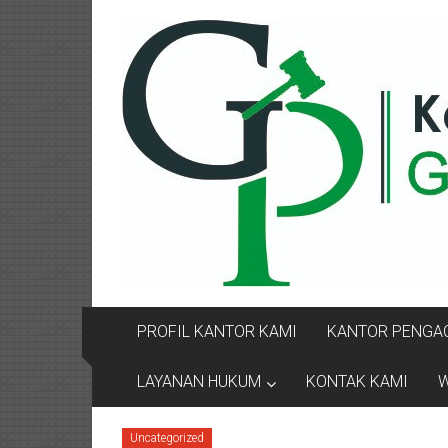
Lompat
KANTOR
ke
konten
PENGACARA
GUSRIANTO
&
PARTNERS
Kantor
Pengacara
Perceraian
/
Pengacara
PROFIL KANTOR KAMI
KANTOR PENGAC
Perceraian/
Advokat
LAYANAN HUKUM
KONTAK KAMI
W
/
Konsultan
Uncategorized
Hukum