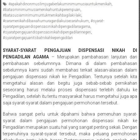
#apakahdinonmuslimjugaberlakuminimumusiauntukmenikah
,
Pengacara
#batasminimumusiamenikahuntukperempuan
,
Perceraian/
#batasusiaminimumuntukmenikahbagilaki-laki
,
Advokat
#caramenikahdibawahumuragardiakuisecarahukum
,
#syarat-
syaratpengajuandispensasinikahdipengadilanagama
,
/
#syaratpengajuandispensasinikahdipengadilannegeri
,
Konsultan
#syaratpengajuanitsbatnikahkepengadilan
Hukum
/
SYARAT-SYARAT PENGAJUAN DISPENSASI NIKAH DI
PENGADILAN AGAMA
– Merupakan pambahasan lanjutan dari
Konsultan
pembahasan sebelumnnya. Dimana di dalam pembahasan
Hukum
sebelumnya kami sudah membahas terkait alasan-alasan dalam
Pajak/
pengajuan dispensasi nikah ke Pengadilan. Tentunya setelah kita
Mediator/
mengetahui alasan dan begitu juga sebab-sebab pernikahan
Mediasi/
seseorang harus melalui proses dispensasi terlebih dahulu ke
Yogyakarta/Bantul/Sleman/Gunung
Pengadilan, setelah itu tentu masyarakat harus mengetahui juga apa
Kidul/Wonosari/Wates/Kulonprogo/
saja syarat-syarat dalam pengajuan permohonan tersebut.
Yogyakarta/Jogja/
Bahwa sangat perlu untuk dipahami bahwa pemenuhan syarat-
kalten/Solo/
syarat dalam pengajuan permohonan dispensasi nikah ke
Purwakarta,
Pengadilan merupakan suatu hal yang sangat penting sekali. Dengan
Sukoharjo/
terpenuhinya syarat-syarat tersebut, maka peluang permohonan