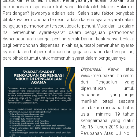
Semarang/
dikabulkan tentu lebih besar. Pertanyaannya adalah apakah ada
permohonan dispensasi nikah yang ditolak oleh Majelis Hakim di
Batang/Brebes/
Persidangan? jawabnya adalah ada. Salah satu faktor penyebab
Purworejo,
ditolaknya permohonan tersebut adalah karena syarat-syarat dalam
Kebumen/Magelang/Temanggung/Mungkid/Demak/Cilacap/Boyo
pengajuan permohonan tersebut tidak terpenuhi. Maka dari itu dalam
Batu/
hal pemenuhan syarat-syarat dalam pengajuan permohonan
Blitar/Surabaya/Palembang/
dispensasi nikah sangat penting sekali. Dan ini tidak hanya berlaku
Bekasi/Jakarta
bagi permohonan dispensasi nikah saja, tetapi pemenuhan syarat-
selatan/
syarat dalam hal permohonan dan gugatan apapun ke Pengadilan,
para pihak dituntut untuk memenuhi syarat dalam pengajuannya.
Jakarta
Utara/
Dispensasi Kawin
atau
Jakarta
Nikah
merupakan izin resmi
Pusat/
dari Pengadilan yang
Karawang/
diperuntukan untuk
pasangan yang ingin
Lampung
menikah tetapi sescara
Barat/
usia belum mencapai batas
Lampung
usia minimal 19 tahun
Timur/Lampung/
sebagaimana yang diatur
Jambi/
No 16 Tahun 2019 tentang
Bengkulu/
Perubahan Atas UU No 1