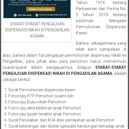
Medan/
Tahun 1974 tentang
Perkawinan dan Perma No.
Aceh/
5 tahun 2019 tentang
Damasyaraya/
pedoman Mengadili
Solok/
SYARAT-SYARAT PENGAJUAN
Permohonan Dispensasi
Padang
DISPENSASI NIKAH DI PENGADILAN
Kawin.
AGAMA
Selatan/Padang
Bahwa sebagaimana yang
barat/
telah kami sampaikan di
Padang
atas, bahwa dalam hal pengajuan permohonan dispensasi nikah ke
Utara/
Pengadilan, para pihak atau para pemohon harus mememnuhi
Kota
syarat-syarat dalam pengajuannya. Adapun
SYARAT-SYARAT
Padang/
PENGAJUAN DISPENSASI NIKAH DI PENGADILAN AGAMA
, adalah
Sumatera
sebagai berikut:
Barat/
Surat Permohonan dispensasi kawin
Pariaman/
Fotocopy KTP Pemohon suami istri
Bukittinggi/
Fotocopy Buku nikah Pemohon
Padang
Fotocopy akta kelahiran anak Pemohon
panjang/
Fotocopy Ijazah terakhir anak Pemohon
Kayutanam/
Surat Penolakan dari KUA atas pernikahan anak Pemohon
Surat keterangan dari dokter spesialis kandungan terhadap anak
Baso/