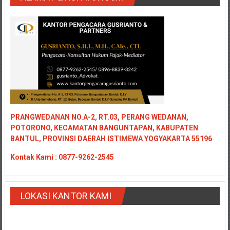
PRANGWEDANAN NO.A-2, RT.03, PERANG WEDANAN,
POTORONO, KECAMATAN BANGUNTAPAN, KABUPATEN
BANTUL, PROVINSI DAERAH ISTIMEWA YOGYAKARTA 55196
Kontak
Kami : 0877-9262-2545
LOKASI KANTOR KAMI