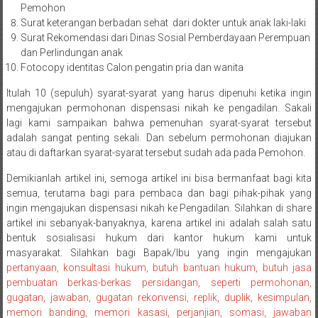
Pemohon
Payakumbung/
Surat keterangan berbadan sehat dari dokter untuk anak laki-laki
Tanjung
Surat Rekomendasi dari Dinas Sosial Pemberdayaan Perempuan
pati/
dan Perlindungan anak
Sarilamak/
Fotocopy identitas Calon pengatin pria dan wanita
Hulu
Itulah 10 (sepuluh) syarat-syarat yang harus dipenuhi ketika ingin
air/
mengajukan permohonan dispensasi nikah ke pengadilan. Sakali
Pasaman/
lagi kami sampaikan bahwa pemenuhan syarat-syarat tersebut
Kapur
adalah sangat penting sekali. Dan sebelum permohonan diajukan
IX/
atau di daftarkan syarat-syarat tersebut sudah ada pada Pemohon.
Pangkalan/
Demikianlah artikel ini, semoga artikel ini bisa bermanfaat bagi kita
Riau/
semua, terutama bagi para pembaca dan bagi pihak-pihak yang
Pekanbaru/
ingin mengajukan dispensasi nikah ke Pengadilan. Silahkan di share
Bangkinang/
artikel ini sebanyak-banyaknya, karena artikel ini adalah salah satu
Duri/
bentuk sosialisasi hukum dari kantor hukum kami untuk
Dumai
masyarakat. Silahkan bagi Bapak/Ibu yang ingin mengajukan
Pangkal
pertanyaan, konsultasi hukum, butuh bantuan hukum, butuh jasa
pembuatan berkas-berkas persidangan, seperti permohonan,
Pinang/
gugatan, jawaban, gugatan rekonvensi, replik, duplik, kesimpulan,
Sulawesi,
memori banding, memori kasasi, perjanjian, somasi, jawaban