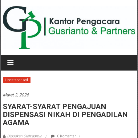
Lompat
ke
konten
KANTOR
PENGACARA
GUSRIANTO
Uncategorized
&
Maret 2, 2026
PARTNERS
SYARAT-SYARAT PENGAJUAN
DISPENSASI NIKAH DI PENGADILAN
Kantor
Pengacara
AGAMA
Perceraian
/
Diposkan Oleh:admin
0 Komentar