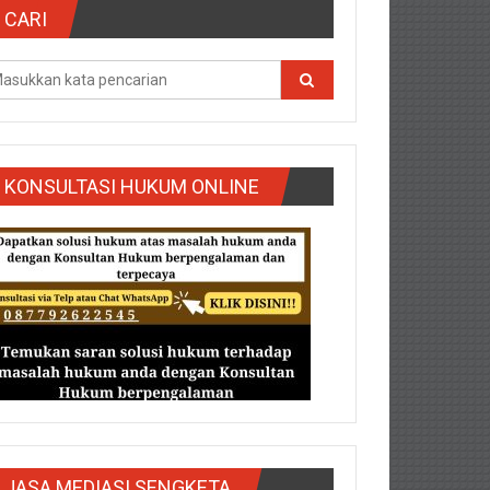
CARI
KONSULTASI HUKUM ONLINE
g/Purbalingga/Rembang/Sragen/Tegal/Wonogiri/Salatiga/Teg
JASA MEDIASI SENGKETA