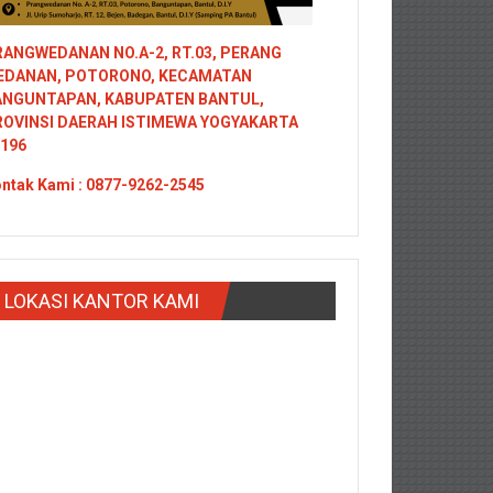
ANGWEDANAN NO.A-2, RT.03, PERANG
EDANAN, POTORONO, KECAMATAN
ANGUNTAPAN, KABUPATEN BANTUL,
ROVINSI DAERAH ISTIMEWA YOGYAKARTA
196
ntak
Kami : 0877-9262-2545
LOKASI KANTOR KAMI