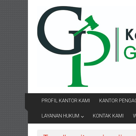
Lompat
KANTOR
ke
konten
PENGACARA
GUSRIANTO
&
PARTNERS
Kantor
Pengacara
Perceraian
/
Pengacara
PROFIL KANTOR KAMI
KANTOR PENGAC
Perceraian/
Advokat
LAYANAN HUKUM
KONTAK KAMI
W
/
Konsultan
Hukum