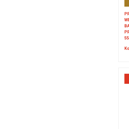
PR
W
B
P
55
Ko