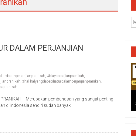
ranikah
TUR DALAM PERJANJIAN
turdalamperjanjianpranikah
,
#biayaperajianpranikah
,
jianpranikah
,
#hal-halyangdapatdiaturdalamperjanjianpranikah
,
rapranikah
PRANIKAH – Merupakan pembahasan yang sangat penting
kah di indonesia sendiri sudah banyak
k/Cilacap/Boyolali/Grobogan/Jepara/Pati/Pekalongan/Malan