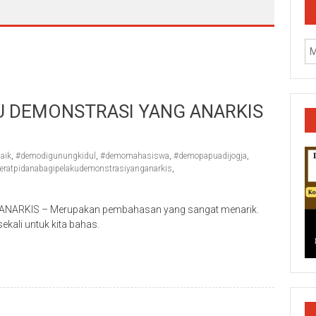
a
KU DEMONSTRASI YANG ANARKIS
aik
,
#demodigunungkidul
,
#demomahasiswa
,
#demopapuadijogja
,
jeratpidanabagipelakudemonstrasiyanganarkis
,
NARKIS – Merupakan pembahasan yang sangat menarik.
ekali untuk kita bahas.
k/Cilacap/Boyolali/Grobogan/Jepara/Pati/Pekalongan/Malan