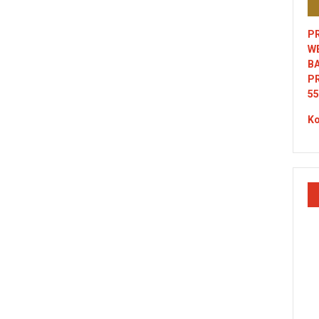
PR
W
B
P
55
Ko