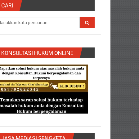
CARI
KONSULTASI HUKUM ONLINE
g/Purbalingga/Rembang/Sragen/Tegal/Wonogiri/Salatiga/Teg
JASA MEDIASI SENGKETA