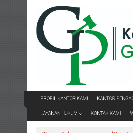
Lompat
KANTOR
ke
konten
PENGACARA
GUSRIANTO
&
PARTNERS
Kantor
Pengacara
Perceraian
/
Pengacara
PROFIL KANTOR KAMI
KANTOR PENGAC
Perceraian/
Advokat
LAYANAN HUKUM
KONTAK KAMI
W
/
Konsultan
Hukum