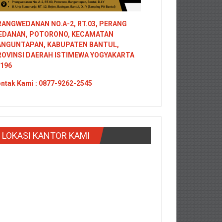
ANGWEDANAN NO.A-2, RT.03, PERANG
EDANAN, POTORONO, KECAMATAN
ANGUNTAPAN, KABUPATEN BANTUL,
ROVINSI DAERAH ISTIMEWA YOGYAKARTA
196
ntak
Kami : 0877-9262-2545
LOKASI KANTOR KAMI