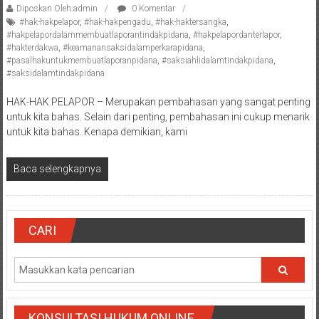
Diposkan Oleh:admin
0 Komentar
Payakumbung/
#hak-hakpelapor
,
#hak-hakpengadu
,
#hak-haktersangka
,
Tanjung
#hakpelapordalammembuatlaporantindakpidana
,
#hakpelapordanterlapor
,
pati/
#hakterdakwa
,
#keamanansaksidalamperkarapidana
,
#pasalhakuntukmembuatlaporanpidana
,
#saksiahlidalamtindakpidana
,
Sarilamak/
#saksidalamtindakpidana
Hulu
air/
HAK-HAK PELAPOR – Merupakan pembahasan yang sangat penting
Pasaman/
untuk kita bahas. Selain dari penting, pembahasan ini cukup menarik
Kapur
untuk kita bahas. Kenapa demikian, kami
IX/
Pangkalan/
Baca selengkapnya
Riau/
Pekanbaru/
Bangkinang/
CARI
Duri/
Dumai
Pangkal
Pinang/
Sulawesi,
KONSULTASI HUKUM ONLINE