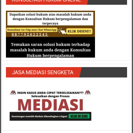
NTT/
Balik
papan/
Kalimantan
Barat/
Kalimantan
Timur/
Kalimantan
Selatan/
Samarinda/Jawa
Barat/
JASA MEDIASI SENGKETA
jawa
Timur/
Terdekat