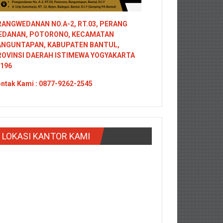
ANGWEDANAN NO.A-2, RT.03, PERANG
EDANAN, POTORONO, KECAMATAN
ANGUNTAPAN, KABUPATEN BANTUL,
ROVINSI DAERAH ISTIMEWA YOGYAKARTA
196
ntak
Kami : 0877-9262-2545
LOKASI KANTOR KAMI