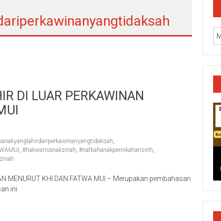
dariperkawinanyangtidaksah
IR DI LUAR PERKAWINAN
MUI
sanakyanglahirdariperkawinanyangtidaksah
,
ATWAMUI
,
#hakwarisanakzinah
,
#nafkahanakpernikahansirih
,
zinah
AN MENURUT KHI DAN FATWA MUI – Merupakan pembahasan
k/Cilacap/Boyolali/Grobogan/Jepara/Pati/Pekalongan/Malan
an ini