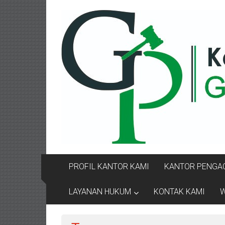
Lompat
KANTOR
ke
konten
PENGACARA
GUSRIANTO
&
PARTNERS
Kantor
Pengacara
Perceraian
/
Pengacara
PROFIL KANTOR KAMI
KANTOR PENGAC
Perceraian/
Advokat
LAYANAN HUKUM
KONTAK KAMI
W
/
Konsultan
Hukum