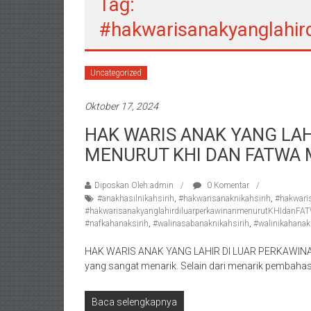
Tag:
/
#hakwarisanakyanglahir
Konsultan
Hukum
Pajak/
Uncategorized
Mediator/
Mediasi/
Oktober 17, 2024
Yogyakarta/Bantul/Sleman/Gunung
HAK WARIS ANAK YANG LAH
Kidul/Wonosari/Wates/Kulonprogo/
Yogyakarta/Jogja/
MENURUT KHI DAN FATWA 
kalten/Solo/
Purwakarta,
Diposkan Oleh:admin
0 Komentar
Sukoharjo/
#anakhasilnikahsirih
,
#hakwarisanaknikahsirih
,
#hakwari
#hakwarisanakyanglahirdiluarperkawinanmenurutKHIdanF
Semarang/
#nafkahanaksirih
,
#walinasabanaknikahsirih
,
#walinikahanak
Batang/Brebes/
Purworejo,
HAK WARIS ANAK YANG LAHIR DI LUAR PERKAWIN
Kebumen/Magelang/Temanggung/Mungkid/Dema
yang sangat menarik. Selain dari menarik pembahas
Batu/
Blitar/Surabaya/Palembang/
Baca selengkapnya