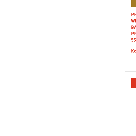
PR
W
B
P
55
Ko