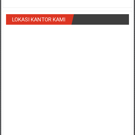
Payakumbung/
Tanjung
LOKASI KANTOR KAMI
pati/
Sarilamak/
Hulu
air/
Pasaman/
Kapur
IX/
Pangkalan/
Riau/
Pekanbaru/
Bangkinang/
Duri/
Dumai
Pangkal
Pinang/
Sulawesi,