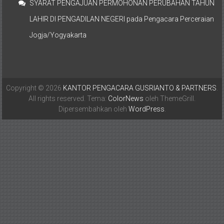
SYARAT PENGAJUAN PERMOHONAN PERUBAHAN TAHUN
LAHIR DI PENGADILAN NEGERI
pada
Pengacara Perceraian
Jogja/Yogyakarta
Copyright © 2026
KANTOR PENGACARA GUSRIANTO & PARTNERS
.
All rights reserved. Tema:
ColorNews
oleh ThemeGrill.
Dipersembahkan oleh
WordPress
.