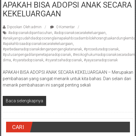
APAKAH BISA ADOPSI ANAK SECARA
Pengacara
KEKELUARGAAN
Perceraian/
Advokat
/
Diposkan Oleh:admin
0 Komentar
#adopsianakdipantiasuhan
,
#adopsianaksecarakekeluargaan
,
Konsultan
#anakyangsudahdiadopsioranglainapakahbisadiambilolehorangtuakandungkembal
Hukum
#apakahbisaadopsianaksecarakekeluargaan
,
/
#perbedaanadopsianakdenganpengangkatananak
,
#proseduradopsianak
,
#putusanpengadilanpenetapanadopsianak
,
#resikoghukumadopsianaksecaradiam-
Konsultan
dima
,
#syaratadopsianak
,
#syaratsahadopsianak
,
#yayasanadopsianak
Hukum
Pajak/
APAKAH BISA ADOPSI ANAK SECARA KEKELUARGAAN – Merupakan
Mediator/
pembahasan yang sangat menarik untuk kita bahas. Dan selain dari
Mediasi/
menarik pembahasan ini sangat penting sekali
Yogyakarta/Bantul/Sleman/Gunung
Kidul/Wonosari/Wates/Kulonprogo/
Baca selengkapnya
Yogyakarta/Jogja/
kalten/Solo/
Purwakarta,
CARI
Sukoharjo/