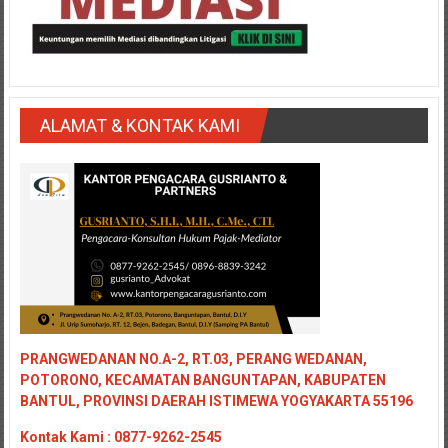
Medan/
Aceh/
Damasyaraya/
Solok/
Padang
ALAMAT & KONTAK KAMI
Selatan/Padang
barat/
Padang
Utara/
Kota
Padang/
Sumatera
Barat/
Pariaman/
Bukittinggi/
PRANGWEDANAN NO.A-2, RT.03, PERANG WEDANAN,
Padang
POTORONO, KECAMATAN BANGUNTAPAN, KABUPATEN
panjang/
BANTUL, PROVINSI DAERAH ISTIMEWA YOGYAKARTA 55196
Kayutanam/
Kontak
Kami : 0877-9262-2545
Baso/