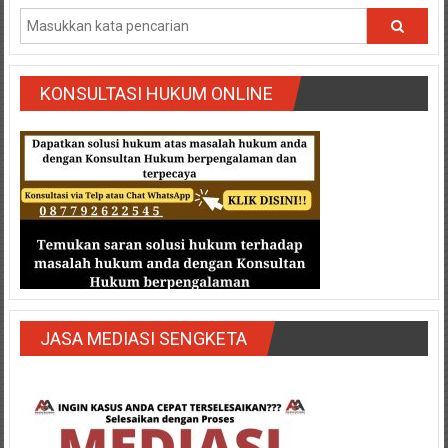
Semarang/
Batang/Brebes/
Purworejo,
Kebumen/Magelang/Temanggung/Mungkid/Demak/Cilacap/Boyo
KONSULTASI HUKUM ONLINE
Batu/
Blitar/Surabaya/Palembang/
Bekasi/Jakarta
selatan/
Jakarta
Utara/
Jakarta
Pusat/
Karawang/
Lampung
Barat/
JASA MEDIASI SENGKETA
Lampung
Timur/Lampung/
Jambi/
Bengkulu/