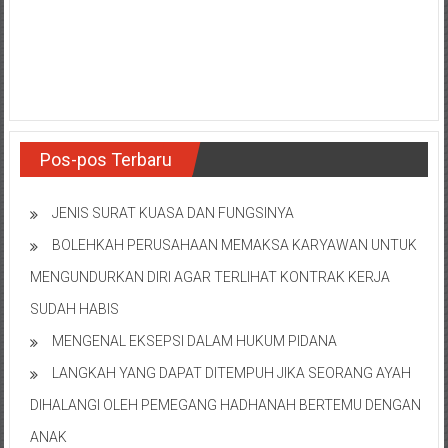
NTT/
Balik
papan/
Kalimantan
Barat/
Kalimantan
Timur/
Pos-pos Terbaru
Kalimantan
Selatan/
JENIS SURAT KUASA DAN FUNGSINYA
Samarinda/Jawa
Barat/
BOLEHKAH PERUSAHAAN MEMAKSA KARYAWAN UNTUK
jawa
MENGUNDURKAN DIRI AGAR TERLIHAT KONTRAK KERJA
Timur/
SUDAH HABIS
Terdekat
MENGENAL EKSEPSI DALAM HUKUM PIDANA
LANGKAH YANG DAPAT DITEMPUH JIKA SEORANG AYAH
DIHALANGI OLEH PEMEGANG HADHANAH BERTEMU DENGAN
ANAK