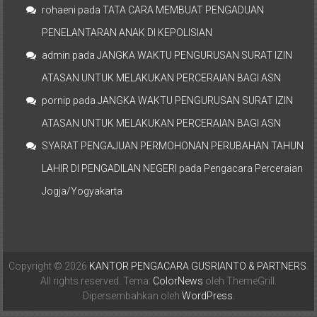
rohaeni
pada
TATA CARA MEMBUAT PENGADUAN
PENELANTARAN ANAK DI KEPOLISIAN
admin
pada
JANGKA WAKTU PENGURUSAN SURAT IZIN
ATASAN UNTUK MELAKUKAN PERCERAIAN BAGI ASN
pornip
pada
JANGKA WAKTU PENGURUSAN SURAT IZIN
ATASAN UNTUK MELAKUKAN PERCERAIAN BAGI ASN
SYARAT PENGAJUAN PERMOHONAN PERUBAHAN TAHUN
LAHIR DI PENGADILAN NEGERI
pada
Pengacara Perceraian
Jogja/Yogyakarta
Copyright © 2026
KANTOR PENGACARA GUSRIANTO & PARTNERS
.
All rights reserved. Tema:
ColorNews
oleh ThemeGrill.
Dipersembahkan oleh
WordPress
.