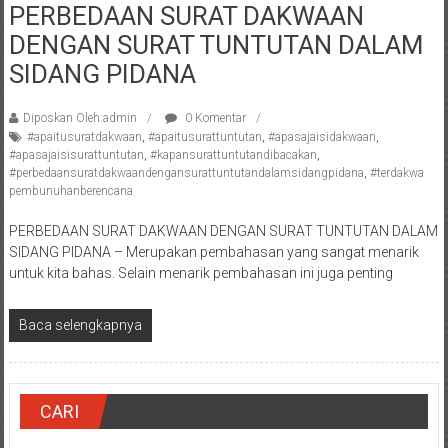
PERBEDAAN SURAT DAKWAAN
Pengacara
DENGAN SURAT TUNTUTAN DALAM
Perceraian/
Advokat
SIDANG PIDANA
/
Konsultan
Diposkan Oleh:admin
0 Komentar
Hukum
#apaitusuratdakwaan
,
#apaitusurattuntutan
,
#apasajaisidakwaan
,
#apasajaisisurattuntutan
,
#kapansurattuntutandibacakan
,
/
#perbedaansuratdakwaandengansurattuntutandalamsidangpidana
,
#terdakwa
Konsultan
pembunuhanberencana
Hukum
PERBEDAAN SURAT DAKWAAN DENGAN SURAT TUNTUTAN DALAM
Pajak/
SIDANG PIDANA – Merupakan pembahasan yang sangat menarik
Mediator/
untuk kita bahas. Selain menarik pembahasan ini juga penting
Mediasi/
Yogyakarta/Bantul/Sleman/Gunung
Baca selengkapnya
Kidul/Wonosari/Wates/Kulonprogo/
Yogyakarta/Jogja/
kalten/Solo/
Purwakarta,
CARI
Sukoharjo/