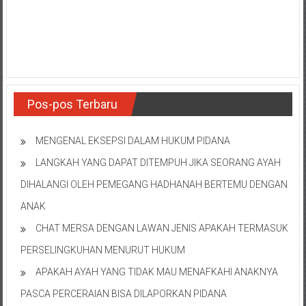
NTT/
Balik
papan/
Kalimantan
Barat/
Kalimantan
Timur/
Pos-pos Terbaru
Kalimantan
Selatan/
MENGENAL EKSEPSI DALAM HUKUM PIDANA
Samarinda/Jawa
LANGKAH YANG DAPAT DITEMPUH JIKA SEORANG AYAH
Barat/
jawa
DIHALANGI OLEH PEMEGANG HADHANAH BERTEMU DENGAN
Timur/
ANAK
Terdekat
CHAT MERSA DENGAN LAWAN JENIS APAKAH TERMASUK
PERSELINGKUHAN MENURUT HUKUM
APAKAH AYAH YANG TIDAK MAU MENAFKAHI ANAKNYA
PASCA PERCERAIAN BISA DILAPORKAN PIDANA