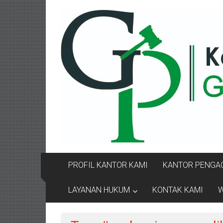
Lompat
KANTOR
ke
konten
PENGACARA
GUSRIANTO
&
PARTNERS
Kantor
Pengacara
Perceraian
/
Pengacara
PROFIL KANTOR KAMI
KANTOR PENGAC
Perceraian/
Advokat
LAYANAN HUKUM
KONTAK KAMI
W
/
Konsultan
Hukum