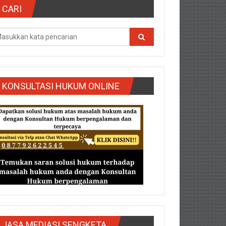
CARI
KONSULTASI HUKUM ONLINE
g/Purbalingga/Rembang/Sragen/Tegal/Wonogiri/Salatiga/Teg
JASA MEDIASI SENGKETA