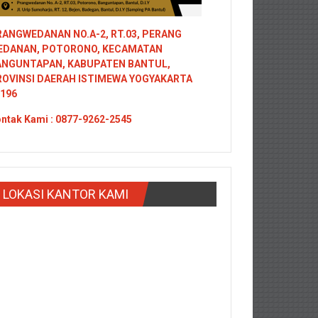
ANGWEDANAN NO.A-2, RT.03, PERANG
EDANAN, POTORONO, KECAMATAN
ANGUNTAPAN, KABUPATEN BANTUL,
ROVINSI DAERAH ISTIMEWA YOGYAKARTA
196
ntak
Kami : 0877-9262-2545
LOKASI KANTOR KAMI