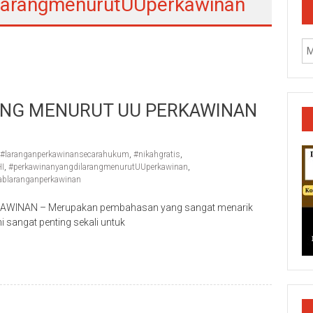
ilarangmenurutUUperkawinan
ANG MENURUT UU PERKAWINAN
#laranganperkawinansecarahukum
,
#nikahgratis
,
I
,
#perkawinanyangdilarangmenurutUUperkawinan
,
ablaranganperkawinan
INAN – Merupakan pembahasan yang sangat menarik
i sangat penting sekali untuk
k/Cilacap/Boyolali/Grobogan/Jepara/Pati/Pekalongan/Malan