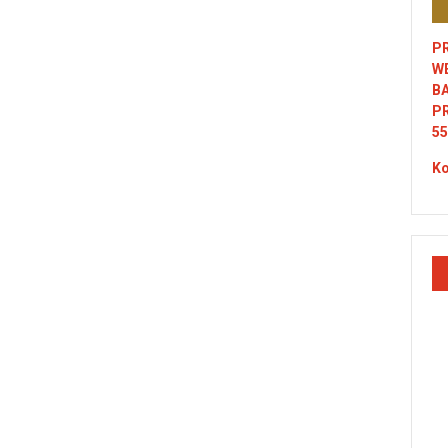
PR
W
B
P
55
Ko