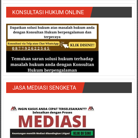
Semarang/
Batang/Brebes/
KONSULTASI HUKUM ONLINE
Purworejo,
Kebumen/Magelang/Temanggung/Mungkid/Demak/Cilacap/Boyo
Batu/
Blitar/Surabaya/Palembang/
Bekasi/Jakarta
selatan/
Jakarta
Utara/
Jakarta
Pusat/
JASA MEDIASI SENGKETA
Karawang/
Lampung
Barat/
Lampung
Timur/Lampung/
Jambi/
Bengkulu/