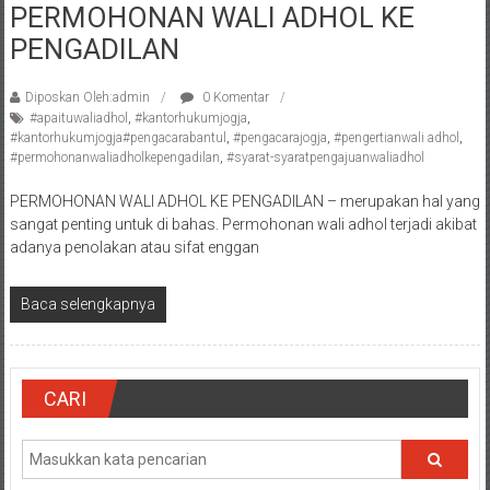
PERMOHONAN WALI ADHOL KE
Pengacara
PENGADILAN
Perceraian/
Advokat
/
Diposkan Oleh:admin
0 Komentar
#apaituwaliadhol
,
#kantorhukumjogja
,
Konsultan
#kantorhukumjogja#pengacarabantul
,
#pengacarajogja
,
#pengertianwali adhol
,
Hukum
#permohonanwaliadholkepengadilan
,
#syarat-syaratpengajuanwaliadhol
/
Konsultan
PERMOHONAN WALI ADHOL KE PENGADILAN – merupakan hal yang
sangat penting untuk di bahas. Permohonan wali adhol terjadi akibat
Hukum
adanya penolakan atau sifat enggan
Pajak/
Mediator/
Baca selengkapnya
Mediasi/
Yogyakarta/Bantul/Sleman/Gunung
Kidul/Wonosari/Wates/Kulonprogo/
Yogyakarta/Jogja/
CARI
kalten/Solo/
Purwakarta,
Sukoharjo/