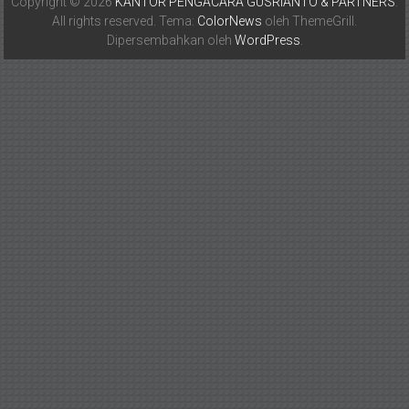
Copyright © 2026
KANTOR PENGACARA GUSRIANTO & PARTNERS
.
All rights reserved. Tema:
ColorNews
oleh ThemeGrill.
Dipersembahkan oleh
WordPress
.