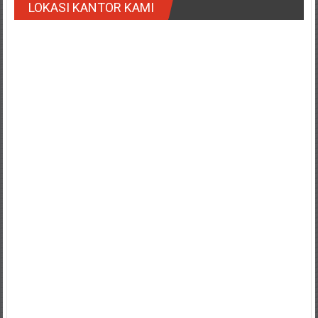
LOKASI KANTOR KAMI
Payakumbung/
Tanjung
pati/
Sarilamak/
Hulu
air/
Pasaman/
Kapur
IX/
Pangkalan/
Riau/
Pekanbaru/
Bangkinang/
Duri/
Dumai
Pangkal
Pinang/
Sulawesi,