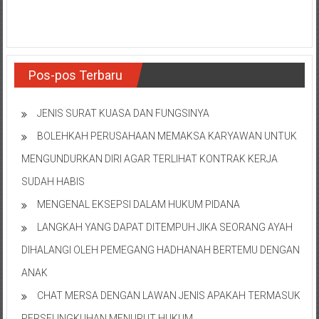
NTT/
Balik
papan/
Kalimantan
Barat/
Pos-pos Terbaru
Kalimantan
Timur/
JENIS SURAT KUASA DAN FUNGSINYA
Kalimantan
BOLEHKAH PERUSAHAAN MEMAKSA KARYAWAN UNTUK
Selatan/
Samarinda/Jawa
MENGUNDURKAN DIRI AGAR TERLIHAT KONTRAK KERJA
Barat/
SUDAH HABIS
jawa
MENGENAL EKSEPSI DALAM HUKUM PIDANA
Timur/
Terdekat
LANGKAH YANG DAPAT DITEMPUH JIKA SEORANG AYAH
DIHALANGI OLEH PEMEGANG HADHANAH BERTEMU DENGAN
ANAK
CHAT MERSA DENGAN LAWAN JENIS APAKAH TERMASUK
PERSELINGKUHAN MENURUT HUKUM