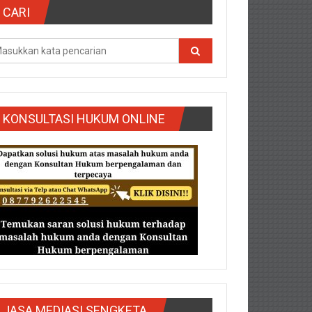
CARI
KONSULTASI HUKUM ONLINE
g/Purbalingga/Rembang/Sragen/Tegal/Wonogiri/Salatiga/Teg
JASA MEDIASI SENGKETA