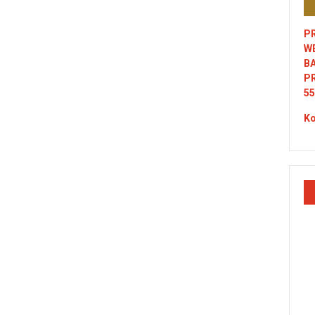
PR
W
B
P
55
Ko