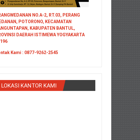
ANGWEDANAN NO.A-2, RT.03, PERANG
EDANAN, POTORONO, KECAMATAN
ANGUNTAPAN, KABUPATEN BANTUL,
ROVINSI DAERAH ISTIMEWA YOGYAKARTA
196
ntak
Kami : 0877-9262-2545
LOKASI KANTOR KAMI