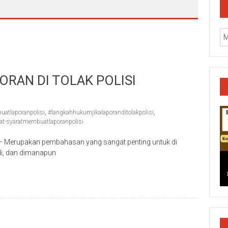
RAN DI TOLAK POLISI
atlaporanpolisi
,
#langkahhukumjikalaporanditolakpolisi
,
at-syaratmembuatlaporanpolisi
Merupakan pembahasan yang sangat penting untuk di
di, dan dimanapun
k/Cilacap/Boyolali/Grobogan/Jepara/Pati/Pekalongan/Malan