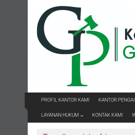
Lompat
KANTOR
ke
konten
PENGACARA
GUSRIANTO
&
PARTNERS
Kantor
Pengacara
Perceraian
/
Pengacara
PROFIL KANTOR KAMI
KANTOR PENGAC
Perceraian/
Advokat
LAYANAN HUKUM
KONTAK KAMI
W
/
Konsultan
Hukum