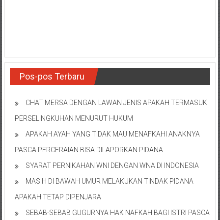
NTT/
Balik
papan/
Kalimantan
Barat/
Kalimantan
Timur/
Pos-pos Terbaru
Kalimantan
Selatan/
CHAT MERSA DENGAN LAWAN JENIS APAKAH TERMASUK
Samarinda/Jawa
Barat/
PERSELINGKUHAN MENURUT HUKUM
jawa
APAKAH AYAH YANG TIDAK MAU MENAFKAHI ANAKNYA
Timur/
PASCA PERCERAIAN BISA DILAPORKAN PIDANA
Terdekat
SYARAT PERNIKAHAN WNI DENGAN WNA DI INDONESIA
MASIH DI BAWAH UMUR MELAKUKAN TINDAK PIDANA
APAKAH TETAP DIPENJARA
SEBAB-SEBAB GUGURNYA HAK NAFKAH BAGI ISTRI PASCA