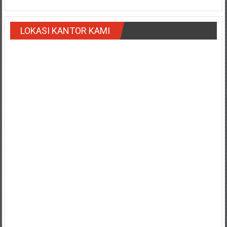
Payakumbung/
Tanjung
LOKASI KANTOR KAMI
pati/
Sarilamak/
Hulu
air/
Pasaman/
Kapur
IX/
Pangkalan/
Riau/
Pekanbaru/
Bangkinang/
Duri/
Dumai
Pangkal
Pinang/
Sulawesi,