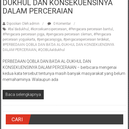
DUKHUL DAN KONSEKUENSINYA
Pengacara
DALAM PERCERAIAN
Perceraian/
Advokat
Diposkan Oleh:admin
0 Komentar
/
#ba'dadukhul
,
#konsekuensiperceraian
,
#Pengacara perceraian bantul
,
Konsultan
#Pengacara perceraian jogja
,
#pengacara perceraian sleman
,
#Pengacara
Hukum
perceraian yogyakarta
,
#pengacarajogja
,
#pengacaraperceraian terdekat
,
#PERBEDAAN QOBLA DAN BA'DA AL-DUKHUL DAN KONSEKUENSINYA
/
DALAM PERCERAIAN
,
#QOBLAaldukhul
Konsultan
Hukum
PERBEDAAN QOBLA DAN BA’DA AL-DUKHUL DAN
Pajak/
KONSEKUENSINYA DALAM PERCERAIAN – berbicara mengenai
kedua kata tersebut tentunya masih banyak masyarakat yang belum
Mediator/
memahaminya. Walaupun ada
Mediasi/
Yogyakarta/Bantul/Sleman/Gunung
Kidul/Wonosari/Wates/Kulonprogo/
Baca selengkapnya
Yogyakarta/Jogja/
kalten/Solo/
Purwakarta,
CARI
Sukoharjo/