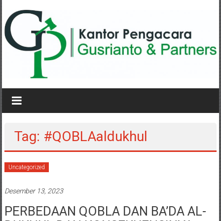
Lompat
ke
konten
KANTOR
PENGACARA
GUSRIANTO
Tag: #QOBLAaldukhul
&
PARTNERS
Uncategorized
Kantor
Desember 13, 2023
Pengacara
Perceraian
PERBEDAAN QOBLA DAN BA’DA AL-
/