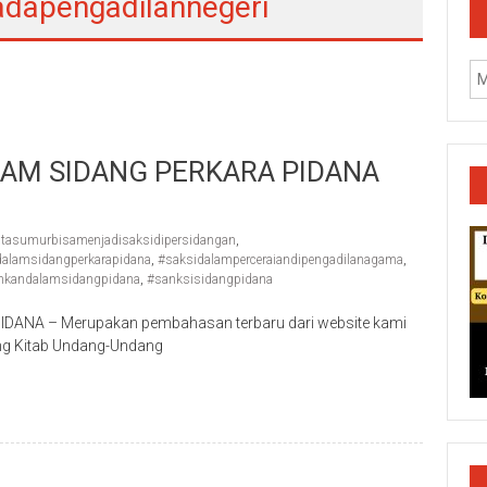
adapengadilannegeri
AM SIDANG PERKARA PIDANA
tasumurbisamenjadisaksidipersidangan
,
lamsidangperkarapidana
,
#saksidalamperceraiandipengadilanagama
,
nkandalamsidangpidana
,
#sanksisidangpidana
NA – Merupakan pembahasan terbaru dari website kami
ang Kitab Undang-Undang
k/Cilacap/Boyolali/Grobogan/Jepara/Pati/Pekalongan/Malan