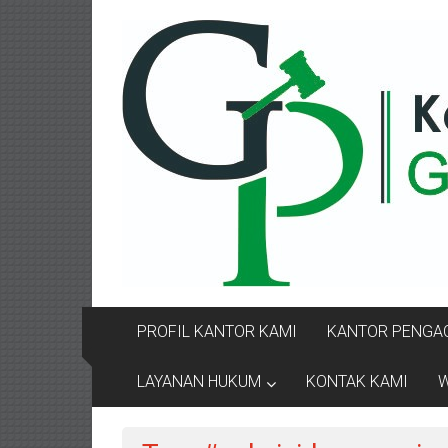
Lompat
KANTOR
ke
konten
PENGACARA
GUSRIANTO
&
PARTNERS
Kantor
Pengacara
Perceraian
/
Pengacara
PROFIL KANTOR KAMI
KANTOR PENGAC
Perceraian/
Advokat
LAYANAN HUKUM
KONTAK KAMI
W
/
Konsultan
Hukum