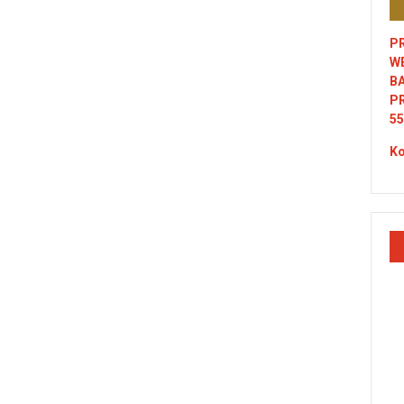
PR
W
B
P
55
Ko