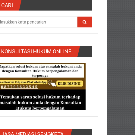
CARI
KONSULTASI HUKUM ONLINE
g/Purbalingga/Rembang/Sragen/Tegal/Wonogiri/Salatiga/Teg
JASA MEDIASI SENGKETA