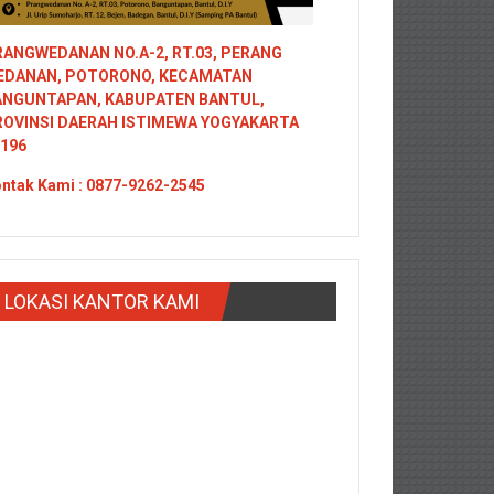
ANGWEDANAN NO.A-2, RT.03, PERANG
EDANAN, POTORONO, KECAMATAN
ANGUNTAPAN, KABUPATEN BANTUL,
ROVINSI DAERAH ISTIMEWA YOGYAKARTA
196
ntak
Kami : 0877-9262-2545
LOKASI KANTOR KAMI