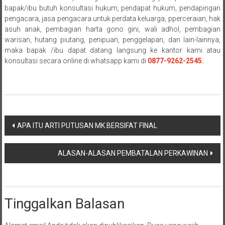
NTT/
bapak/ibu butuh konsultasi hukum, pendapat hukum, pendapingan
Balik
pengacara, jasa pengacara untuk perdata keluarga, pperceraian, hak
papan/
asuh anak, pembagian harta gono gini, wali adhol, pembagian
Kalimantan
warisan, hutang piutang, penipuan, penggelapan, dan lain-lainnya,
Barat/
maka bapak /ibu dapat datang langsung ke kantor kami atau
Kalimantan
konsultasi secara online di whatsapp kami di
0877-9262-2545.
Timur/
Kalimantan
Selatan/
Samarinda/Jawa
Navigasi
Barat/
APA ITU ARTI PUTUSAN MK BERSIFAT FINAL
jawa
pos
Timur/
ALASAN-ALASAN PEMBATALAN PERKAWINAN
Terdekat
Tinggalkan Balasan