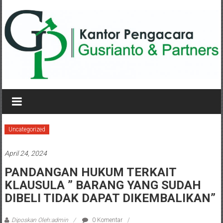
Lompat
ke
konten
KANTOR
PENGACARA
GUSRIANTO
Uncategorized
&
April 24, 2024
PARTNERS
PANDANGAN HUKUM TERKAIT
KLAUSULA ” BARANG YANG SUDAH
Kantor
Pengacara
DIBELI TIDAK DAPAT DIKEMBALIKAN”
Perceraian
/
Diposkan Oleh:admin
0 Komentar