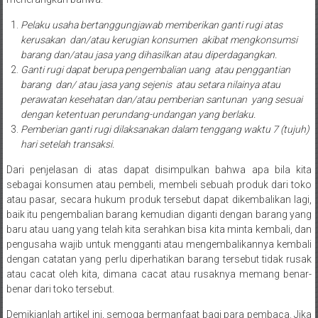
Payakumbung/
Pelaku usaha bertanggungjawab memberikan ganti rugi atas
Tanjung
kerusakan dan/atau kerugian konsumen akibat mengkonsumsi
pati/
barang dan/atau jasa yang dihasilkan atau diperdagangkan.
Sarilamak/
Ganti rugi dapat berupa pengembalian uang atau penggantian
Hulu
barang dan/ atau jasa yang sejenis atau setara nilainya atau
air/
perawatan kesehatan dan/atau pemberian santunan yang sesuai
Pasaman/
dengan ketentuan perundang-undangan yang berlaku.
Pemberian ganti rugi dilaksanakan dalam tenggang waktu 7 (tujuh)
Kapur
hari setelah transaksi.
IX/
Pangkalan/
Dari penjelasan di atas dapat disimpulkan bahwa apa bila kita
Riau/
sebagai konsumen atau pembeli, membeli sebuah produk dari toko
Pekanbaru/
atau pasar, secara hukum produk tersebut dapat dikembalikan lagi,
baik itu pengembalian barang kemudian diganti dengan barang yang
Bangkinang/
baru atau uang yang telah kita serahkan bisa kita minta kembali, dan
Duri/
pengusaha wajib untuk mengganti atau mengembalikannya kembali
Dumai
dengan catatan yang perlu diperhatikan barang tersebut tidak rusak
Pangkal
atau cacat oleh kita, dimana cacat atau rusaknya memang benar-
Pinang/
benar dari toko tersebut.
Sulawesi,
Demikianlah artikel ini, semoga bermanfaat bagi para pembaca. Jika