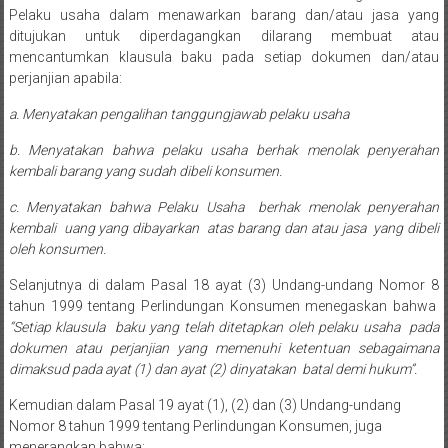
Medan/
Pelaku usaha dalam menawarkan barang dan/atau jasa yang
Aceh/
ditujukan untuk diperdagangkan dilarang membuat atau
Damasyaraya/
mencantumkan klausula baku pada setiap dokumen dan/atau
perjanjian apabila:
Solok/
Padang
a. Menyatakan pengalihan tanggungjawab pelaku usaha
Selatan/Padang
b. Menyatakan bahwa pelaku usaha berhak menolak penyerahan
barat/
kembali barang yang sudah dibeli konsumen.
Padang
Utara/
c. Menyatakan bahwa Pelaku Usaha berhak menolak penyerahan
Kota
kembali uang yang dibayarkan atas barang dan atau jasa yang dibeli
Padang/
oleh konsumen.
Sumatera
Selanjutnya di dalam Pasal 18 ayat (3) Undang-undang Nomor 8
Barat/
tahun 1999 tentang Perlindungan Konsumen menegaskan bahwa
Pariaman/
“Setiap klausula baku yang telah ditetapkan oleh pelaku usaha pada
Bukittinggi/
dokumen atau perjanjian yang memenuhi ketentuan sebagaimana
Padang
dimaksud pada ayat (1) dan ayat (2) dinyatakan batal demi hukum”.
panjang/
Kemudian dalam Pasal 19 ayat (1), (2) dan (3) Undang-undang
Kayutanam/
Nomor 8 tahun 1999 tentang Perlindungan Konsumen, juga
Baso/
menerangkan bahwa: