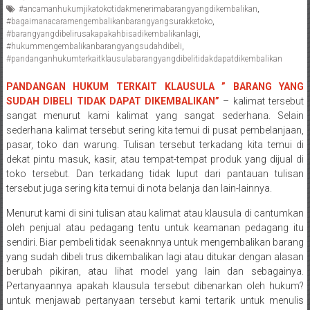
#ancamanhukumjikatokotidakmenerimabarangyangdikembalikan
,
Pengacara
#bagaimanacaramengembalikanbarangyangsurakketoko
,
Perceraian/
#barangyangdibelirusakapakahbisadikembalikanlagi
,
Advokat
#hukummengembalikanbarangyangsudahdibeli
,
#pandanganhukumterkaitklausulabarangyangdibelitidakdapatdikembalikan
/
Konsultan
PANDANGAN HUKUM TERKAIT KLAUSULA ” BARANG YANG
Hukum
SUDAH DIBELI TIDAK DAPAT DIKEMBALIKAN”
– kalimat tersebut
/
sangat menurut kami kalimat yang sangat sederhana. Selain
Konsultan
sederhana kalimat tersebut sering kita temui di pusat pembelanjaan,
Hukum
pasar, toko dan warung. Tulisan tersebut terkadang kita temui di
dekat pintu masuk, kasir, atau tempat-tempat produk yang dijual di
Pajak/
toko tersebut. Dan terkadang tidak luput dari pantauan tulisan
Mediator/
tersebut juga sering kita temui di nota belanja dan lain-lainnya.
Mediasi/
Yogyakarta/Bantul/Sleman/Gunung
Menurut kami di sini tulisan atau kalimat atau klausula di cantumkan
Kidul/Wonosari/Wates/Kulonprogo/
oleh penjual atau pedagang tentu untuk keamanan pedagang itu
sendiri. Biar pembeli tidak seenaknnya untuk mengembalikan barang
Yogyakarta/Jogja/
yang sudah dibeli trus dikembalikan lagi atau ditukar dengan alasan
kalten/Solo/
berubah pikiran, atau lihat model yang lain dan sebagainya.
Purwakarta,
Pertanyaannya apakah klausula tersebut dibenarkan oleh hukum?
Sukoharjo/
untuk menjawab pertanyaan tersebut kami tertarik untuk menulis