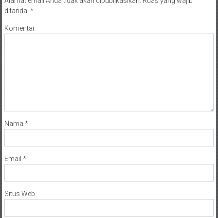
Alamat email Anda tidak akan dipublikasikan.
Ruas yang wajib
ditandai
*
Komentar
Nama
*
Email
*
Situs Web