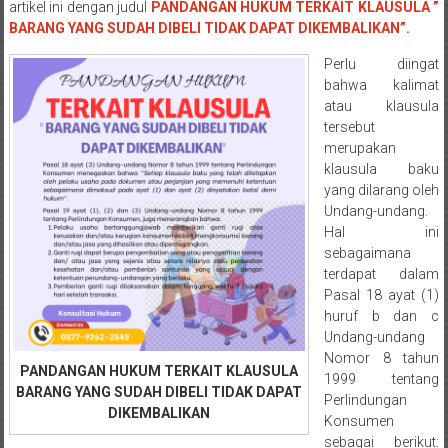
Semarang/
artikel ini dengan judul
PANDANGAN HUKUM TERKAIT KLAUSULA ”
Batang/Brebes/
BARANG YANG SUDAH DIBELI TIDAK DAPAT DIKEMBALIKAN”.
Purworejo,
Perlu diingat
Kebumen/Magelang/Temanggung/Mungkid/Demak/Cilacap/Boyo
bahwa kalimat
Batu/
atau klausula
Blitar/Surabaya/Palembang/
tersebut
Bekasi/Jakarta
merupakan
selatan/
klausula baku
yang dilarang oleh
Jakarta
Undang-undang.
Utara/
Hal ini
Jakarta
sebagaimana
Pusat/
terdapat dalam
Karawang/
Pasal 18 ayat (1)
Lampung
huruf b dan c
Barat/
Undang-undang
Nomor 8 tahun
Lampung
PANDANGAN HUKUM TERKAIT KLAUSULA
1999 tentang
Timur/Lampung/
BARANG YANG SUDAH DIBELI TIDAK DAPAT
Perlindungan
Jambi/
DIKEMBALIKAN
Konsumen
Bengkulu/
sebagai berikut: