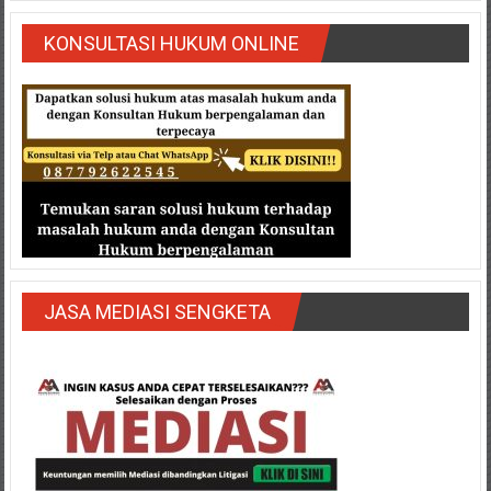
Semarang/
Batang/Brebes/
KONSULTASI HUKUM ONLINE
Purworejo,
Kebumen/Magelang/Temanggung/Mungkid/Demak/Cilacap/Boyo
Batu/
Blitar/Surabaya/Palembang/
Bekasi/Jakarta
selatan/
Jakarta
Utara/
Jakarta
Pusat/
JASA MEDIASI SENGKETA
Karawang/
Lampung
Barat/
Lampung
Timur/Lampung/
Jambi/
Bengkulu/