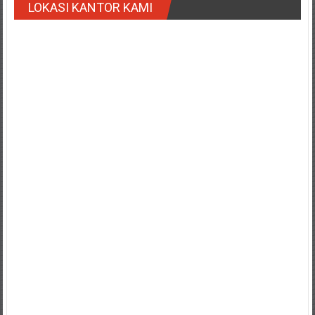
LOKASI KANTOR KAMI
Payakumbung/
Tanjung
pati/
Sarilamak/
Hulu
air/
Pasaman/
Kapur
IX/
Pangkalan/
Riau/
Pekanbaru/
Bangkinang/
Duri/
Dumai
Pangkal
Pinang/
Sulawesi,