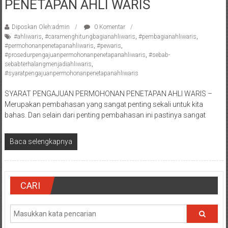
PENETAPAN AHLI WARIS
Pengacara
Perceraian/
Diposkan Oleh:admin
0 Komentar
Advokat
#ahliwaris
,
#caramenghitungbagianahliwaris
,
#pembagianahliwaris
,
/
#permohonanpenetapanahliwaris
,
#pewaris
,
#prosedurpengajuanpermohonanpenetapanahliwaris
,
#sebab-
Konsultan
sebabterhalangmenjadiahliwaris
,
Hukum
#syaratpengajuanpermohonanpenetapanahliwaris
/
Konsultan
SYARAT PENGAJUAN PERMOHONAN PENETAPAN AHLI WARIS –
Merupakan pembahasan yang sangat penting sekali untuk kita
Hukum
bahas. Dan selain dari penting pembahasan ini pastinya sangat
Pajak/
Mediator/
Baca selengkapnya
Mediasi/
Yogyakarta/Bantul/Sleman/Gunung
Kidul/Wonosari/Wates/Kulonprogo/
Yogyakarta/Jogja/
CARI
kalten/Solo/
Purwakarta,
Sukoharjo/