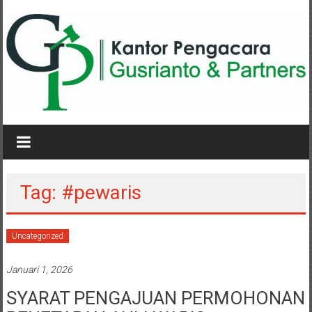
Lompat
ke
konten
KANTOR
PENGACARA
GUSRIANTO
Tag: #pewaris
&
PARTNERS
Uncategorized
Kantor
Januari 1, 2026
Pengacara
Perceraian
SYARAT PENGAJUAN PERMOHONAN
/