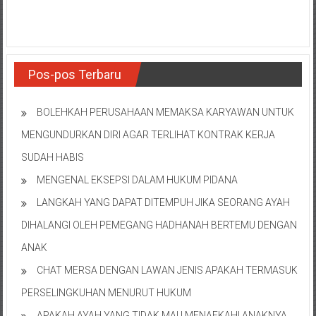
NTT/
Balik
papan/
Kalimantan
Barat/
Pos-pos Terbaru
Kalimantan
Timur/
BOLEHKAH PERUSAHAAN MEMAKSA KARYAWAN UNTUK
Kalimantan
MENGUNDURKAN DIRI AGAR TERLIHAT KONTRAK KERJA
Selatan/
Samarinda/Jawa
SUDAH HABIS
Barat/
MENGENAL EKSEPSI DALAM HUKUM PIDANA
jawa
LANGKAH YANG DAPAT DITEMPUH JIKA SEORANG AYAH
Timur/
Terdekat
DIHALANGI OLEH PEMEGANG HADHANAH BERTEMU DENGAN
ANAK
CHAT MERSA DENGAN LAWAN JENIS APAKAH TERMASUK
PERSELINGKUHAN MENURUT HUKUM
APAKAH AYAH YANG TIDAK MAU MENAFKAHI ANAKNYA