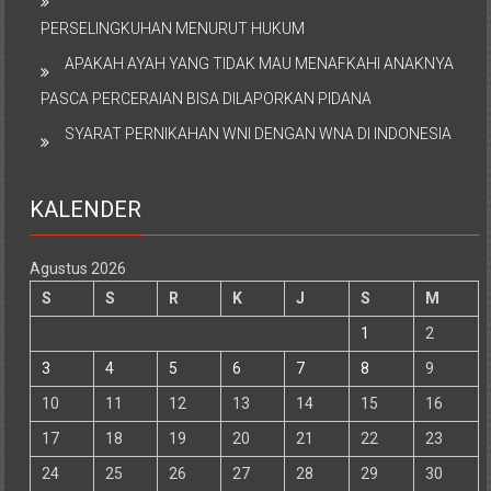
PERSELINGKUHAN MENURUT HUKUM
APAKAH AYAH YANG TIDAK MAU MENAFKAHI ANAKNYA
PASCA PERCERAIAN BISA DILAPORKAN PIDANA
SYARAT PERNIKAHAN WNI DENGAN WNA DI INDONESIA
KALENDER
Agustus 2026
S
S
R
K
J
S
M
1
2
3
4
5
6
7
8
9
10
11
12
13
14
15
16
17
18
19
20
21
22
23
24
25
26
27
28
29
30