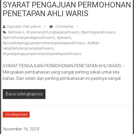
SYARAT PENGAJUAN PERMOHONAN
Pengacara
PENETAPAN AHLI WARIS
Perceraian/
Advokat
/
Diposkan Oleh:admin
0 Komentar
#ahliwaris
,
#caramenghitungbagianahliwaris
,
#pembagianahliwaris
,
Konsultan
#permohonanpenetapanahliwaris
,
#pewaris
,
Hukum
#prosedurpengajuanpermohonanpenetapanahliwaris
,
#sebab-
/
sebabterhalangmenjadiahliwaris
,
#syaratpengajuanpermohonanpenetapanahliwaris
Konsultan
Hukum
SYARAT PENGAJUAN PERMOHONAN PENETAPAN AHLI WARIS –
Pajak/
Merupakan pembahasan yang sangat penting sekali untuk kita
Mediator/
bahas. Dan selain dari penting pembahasan ini pastinya sangat
Mediasi/
Yogyakarta/Bantul/Sleman/Gunung
Baca selengkapnya
Kidul/Wonosari/Wates/Kulonprogo/
Yogyakarta/Jogja/
kalten/Solo/
Uncategorized
Purwakarta,
Sukoharjo/
November 16, 2023