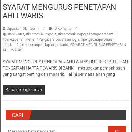
Semarang/
SYARAT MENGURUS PENETAPAN
Batang/Brebes/
AHLI WARIS
Purworejo,
Kebumen/Magelang/Temanggung/Mungkid/Demak/Cilacap/Boyo
Batu/
Diposkan Oleh:admin
0 Komentar
#ahliwaris
,
#kantorhukumjogja
,
#kantorhukumjogja#pengacarabantul
,
Blitar/Surabaya/Palembang/
#penetapanahliwaris
,
#Pengacara perceraian jogja
,
#pengacaraperceraian
Bekasi/Jakarta
terdekat
,
#permohonanpenetapanahliwaris
,
#SYARAT MENGURUS PENETAPAN
selatan/
AHLI WARIS
Jakarta
SYARAT MENGURUS PENETAPAN AHLI WARIS UNTUK KEBUTUHAN
Utara/
PENCAIRAN HARTA PEWARIS DI BANK – merupakan pembahasan
Jakarta
yang sangat penting dan menarik. Hal ini permasalahan yang
Pusat/
Karawang/
Baca selengkapnya
Lampung
Barat/
Lampung
Timur/Lampung/
CARI
Jambi/
Bengkulu/