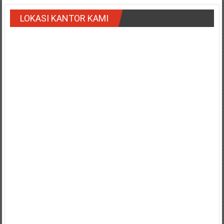
NTT/
Balik
LOKASI KANTOR KAMI
papan/
Kalimantan
Barat/
Kalimantan
Timur/
Kalimantan
Selatan/
Samarinda/Jawa
Barat/
jawa
Timur/
Terdekat