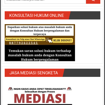
Medan/
Aceh/
Damasyaraya/
KONSULTASI HUKUM ONLINE
Solok/
Padang
Selatan/Padang
barat/
Padang
Utara/
Kota
Padang/
Sumatera
Barat/
JASA MEDIASI SENGKETA
Pariaman/
Bukittinggi/
Padang
panjang/
Kayutanam/
Baso/